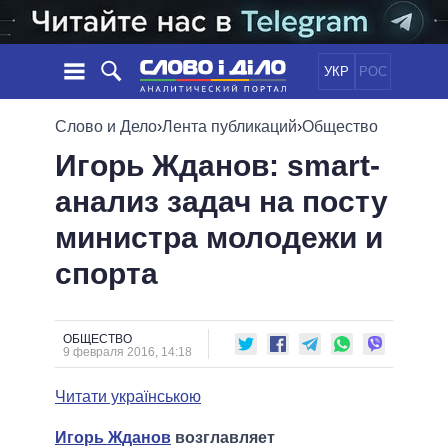
УКР
РОС
НОВОСТИ
Слово и Дело
›
Лента публикаций
›
Общество
Игорь Жданов: smart-
ОБЕЩАНИЯ
ЛЕНТА
ПОЛИТИКА
анализ задач на посту
СОБЫТИЯ
ЭКОНОМИКА
ПОЛИТИКИ
министра молодежи и
СТАТЬИ
ОБЩЕСТВО
ИНФОГРАФИКА
МНЕНИЯ
МИР
ВСЕ ПОЛИТИКИ
спорта
ОБЗОРЫ
ПРЕЗИДЕНТ И ОФИС
ВИДЕО
ДАЙДЖЕСТЫ
ВЕРХОВНАЯ РАДА
ОБЩЕСТВО
ПОДДЕРЖАТЬ
КАБИНЕТ МИНИСТРОВ
9 февраля 2016, 14:18
ГЛАВЫ ОБЛАДМИНИСТРАЦИЙ
СРАВНЕНИЕ ПОЛИТИКОВ
Читати українською
МЭРЫ
ВСЕ ПЕРСОНЫ
Игорь Жданов
возглавляет