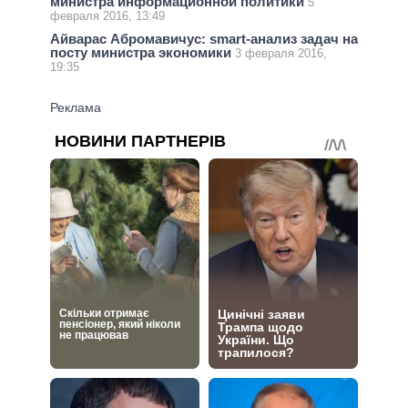
министра информационной политики
5
февраля 2016, 13:49
Айварас Абромавичус: smart-анализ задач на
посту министра экономики
3 февраля 2016,
19:35