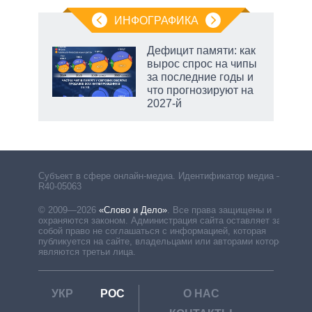
ИНФОГРАФИКА
Дефицит памяти: как
вырос спрос на чипы
не за
за последние годы и
асть
что прогнозируют на
елью
2027-й
маги
Субъект в сфере онлайн-медиа. Идентификатор медиа –
R40-05063
© 2009—2026
«Слово и Дело»
.
Все права защищены и
охраняются законом. Администрация сайта оставляет за
собой право не соглашаться с информацией, которая
публикуется на сайте, владельцами или авторами которой
являются третьи лица.
УКР
РОС
О НАС