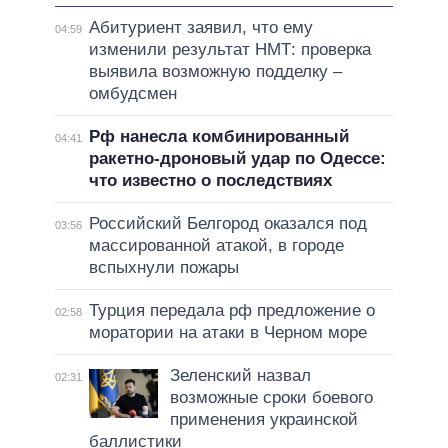
Абитуриент заявил, что ему
04:59
изменили результат НМТ: проверка
выявила возможную подделку –
омбудсмен
Рф нанесла комбинированный
04:41
ракетно-дроновый удар по Одессе:
что известно о последствиях
Российский Белгород оказался под
03:56
массированной атакой, в городе
вспыхнули пожары
Турция передала рф предложение о
02:58
моратории на атаки в Черном море
Зеленский назвал
02:31
возможные сроки боевого
применения украинской
баллистики