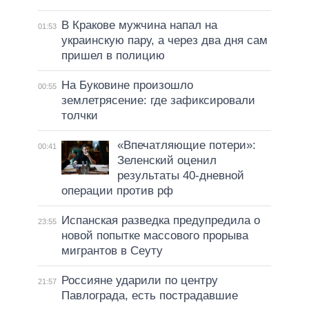
В Кракове мужчина напал на
01:53
украинскую пару, а через два дня сам
пришел в полицию
На Буковине произошло
00:55
землетрясение: где зафиксировали
толчки
«Впечатляющие потери»:
00:41
Зеленский оценил
результаты 40-дневной
операции против рф
Испанская разведка предупредила о
23:55
новой попытке массового прорыва
мигрантов в Сеуту
Россияне ударили по центру
21:57
Павлограда, есть пострадавшие