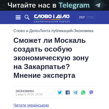
УКР
РОС
НОВОСТИ
Слово и Дело
›
Лента публикаций
›
Экономика
Сможет ли Москаль
ОБЕЩАНИЯ
ЛЕНТА
ПОЛИТИКА
создать особую
СОБЫТИЯ
ЭКОНОМИКА
ПОЛИТИКИ
экономическую зону
СТАТЬИ
ОБЩЕСТВО
ИНФОГРАФИКА
МНЕНИЯ
МИР
ВСЕ ПОЛИТИКИ
на Закарпатье?
ОБЗОРЫ
ПРЕЗИДЕНТ И ОФИС
Мнение эксперта
ВИДЕО
ДАЙДЖЕСТЫ
ВЕРХОВНАЯ РАДА
ПОДДЕРЖАТЬ
КАБИНЕТ МИНИСТРОВ
ГЛАВЫ ОБЛАДМИНИСТРАЦИЙ
ЭКОНОМИКА
СРАВНЕНИЕ ПОЛИТИКОВ
1 марта 2016, 15:02
МЭРЫ
Читати українською
ВСЕ ПЕРСОНЫ