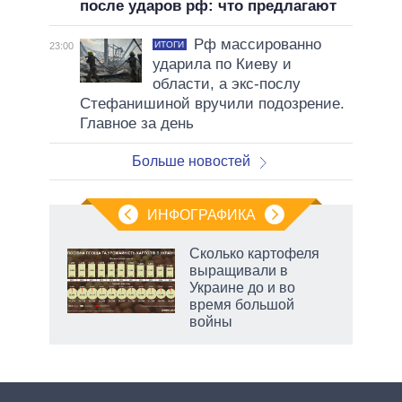
после ударов рф: что предлагают
Рф массированно
ИТОГИ
23:00
ударила по Киеву и
области, а экс-послу
Стефанишиной вручили подозрение.
Главное за день
Больше новостей
ИНФОГРАФИКА
рифы
Сколько картофеля
у в
выращивали в
 на
Украине до и во
время большой
войны
рф