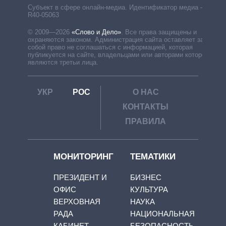
Субъект в сфере онлайн-медиа. Идентификатор медиа –
R40-05063
© 2009—2026
«Слово и Дело»
.
Все права защищены и
охраняются законом. Администрация сайта оставляет за
собой право не соглашаться с информацией, которая
публикуется на сайте, владельцами или авторами которой
являются третьи лица.
УКР
РОС
О НАС
КОНТАКТЫ
ПРАВИЛА
МОНИТОРИНГ
ТЕМАТИКИ
ПРЕЗИДЕНТ И
БИЗНЕС
ОФИС
КУЛЬТУРА
ВЕРХОВНАЯ
НАУКА
РАДА
НАЦИОНАЛЬНАЯ
КАБИНЕТ
БЕЗОПАСНОСТЬ