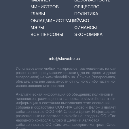
МИНИСТРОВ
ОБЩЕСТВО
ГЛАВЫ
ПОЛИТИКА
ОБЛАДМИНИСТРАЦИЙ
ПРАВО
МЭРЫ
ФИНАНСЫ
ВСЕ ПЕРСОНЫ
ЭКОНОМИКА
info@slovoidilo.ua
Использование любых материалов, размещённых на сайте,
разрешается при указании ссылки (для интернет-изданий —
гиперссылки) на www.slovoidilo.ua. Ссылка (гиперссылка)
обязательна вне зависимости от полного либо частичного
использования материалов.
Аналитическая информация об обещаниях политиков и
чиновников, размещенных на портале slovoidilo.ua, а также
информация о состоянии выполнения этих обещаний,
собрана и обработана ООО «ИА Слово и Дело» и является
собственностью ООО «ИА Слово и Дело». Инфографики,
размещенные на портале slovoidilo.ua, созданы ОО «Система
народного контроля Слово и Дело» и являются
собственностью ОО «Система народного контроля Слово и
Дело».