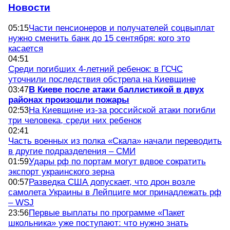
Новости
Части пенсионеров и получателей соцвыплат
05:15
нужно сменить банк до 15 сентября: кого это
касается
04:51
Среди погибших 4-летний ребенок: в ГСЧС
уточнили последствия обстрела на Киевщине
В Киеве после атаки баллистикой в двух
03:47
районах произошли пожары
На Киевщине из-за российской атаки погибли
02:53
три человека, среди них ребенок
02:41
Часть военных из полка «Скала» начали переводить
в другие подразделения – СМИ
Удары рф по портам могут вдвое сократить
01:59
экспорт украинского зерна
Разведка США допускает, что дрон возле
00:57
самолета Украины в Лейпциге мог принадлежать рф
– WSJ
Первые выплаты по программе «Пакет
23:56
школьника» уже поступают: что нужно знать