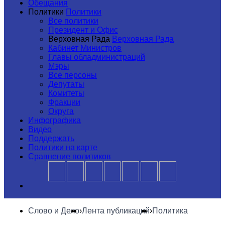
Обещания
Политики
Политики
Все политики
Президент и Офис
Верховная Рада
Верховная Рада
Кабинет Министров
Главы обладминистраций
Мэры
Все персоны
Депутаты
Комитеты
Фракции
Округа
Инфографика
Видео
Поддержать
Политики на карте
Сравнение политиков
Слово и Дело
›
Лента публикаций
›
Политика