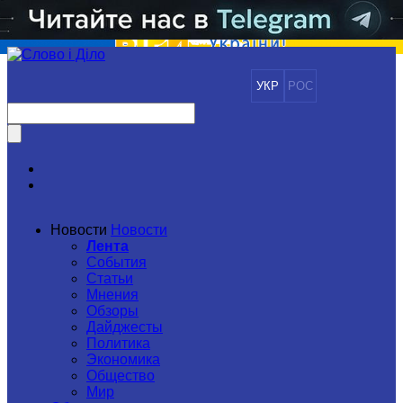
УКР
РОС
Новости
Новости
Лента
События
Статьи
Мнения
Обзоры
Дайджесты
Политика
Экономика
Общество
Мир