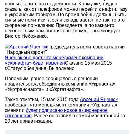
войны ставить на госдолжности. К тому же, трудно
сказать, как от телефонов можно перейти к нефти, газу
и украинским тарифам. Во время войны должны быть
сильные политики, а если складывается не так, то это
скорее не по желанию Президента, а по каким-то
неизвестным нам обстоятельствам», – анализирует
Виктор Небоженко.
Арсений Яценюк
Председатель политсовета партии
"Народный фронт"
Яценюк обещает, что менеджмент компании
«Укрнафта» будет изменен
Сказано 15 мая 2015
г.
Статус обещания:
Выполнено
Напомним, ранее сообщалось о решении
правительства обьединить компании «Укрнафта»,
«Укртранснафта» и «Укртатнафта».
Также отметим, 15 мая 2015 года
Арсений Яценюк
пообещал, что менеджмент компании «Укрнафта»
сменят и
будет подписано новое акционерное
соглашение
. Ранее он заявил о самой масштабной за
20 лет приватизации.