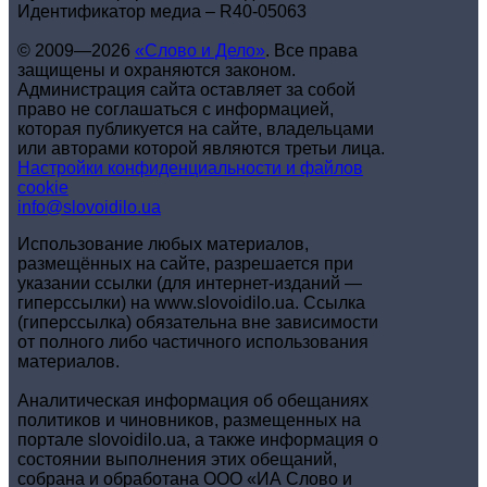
Идентификатор медиа – R40-05063
© 2009—2026
«Слово и Дело»
.
Все права
защищены и охраняются законом.
Администрация сайта оставляет за собой
право не соглашаться с информацией,
которая публикуется на сайте, владельцами
или авторами которой являются третьи лица.
Настройки конфиденциальности и файлов
cookie
info@slovoidilo.ua
Использование любых материалов,
размещённых на сайте, разрешается при
указании ссылки (для интернет-изданий —
гиперссылки) на www.slovoidilo.ua. Ссылка
(гиперссылка) обязательна вне зависимости
от полного либо частичного использования
материалов.
Аналитическая информация об обещаниях
политиков и чиновников, размещенных на
портале slovoidilo.ua, а также информация о
состоянии выполнения этих обещаний,
собрана и обработана ООО «ИА Слово и