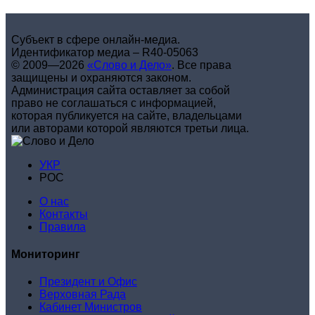
Субъект в сфере онлайн-медиа.
Идентификатор медиа – R40-05063
© 2009—2026
«Слово и Дело»
.
Все права
защищены и охраняются законом.
Администрация сайта оставляет за собой
право не соглашаться с информацией,
которая публикуется на сайте, владельцами
или авторами которой являются третьи лица.
УКР
РОС
О нас
Контакты
Правила
Мониторинг
Президент и Офис
Верховная Рада
Кабинет Министров