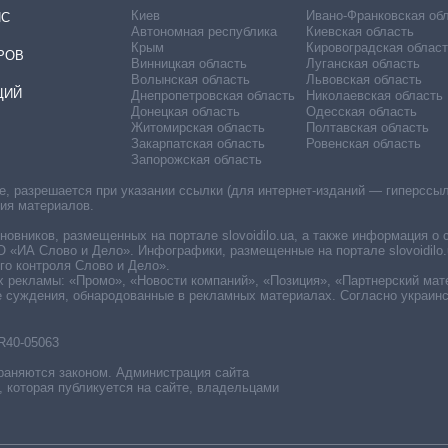
Киев
Ивано-Франковская об
ИС
Автономная республика
Киевская область
Крым
Кировоградская област
РОВ
Винницкая область
Луганская область
Волынская область
Львовская область
ЦИЙ
Днепропетровская область
Николаевская область
Донецкая область
Одесская область
Житомирская область
Полтавская область
Закарпатская область
Ровенская область
Запорожская область
 разрешается при указании ссылки (для интернет-изданий — гиперссылки
ния материалов.
овников, размещенных на портале slovoidilo.ua, а также информация о 
«ИА Слово и Дело». Инфографики, размещенные на портале slovoidilo.
о контроля Слово и Дело».
х рекламы: «Промо», «Новости компаний», «Позиция», «Партнерский мат
е суждения, обнародованные в рекламных материалах. Согласно украин
R40-05063
раняются законом. Администрация сайта
, которая публикуется на сайте, владельцами