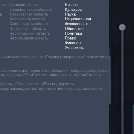
ласть
Сумская область
Бизнес
Тернопольская область
Культура
ь
Харьковская область
Наука
Херсонская область
Национальная
Хмельницкая область
безопасность
Черкасская область
Общество
Черниговская область
Политика
Черновицкая область
Право
Финансы
Экономика
) на www.slovoidilo.ua. Ссылка (гиперссылка) обязательна
состоянии выполнения этих обещаний, собрана и обработана
ua, созданы ОО «Система народного контроля Слово и
ериал», «Спецпроект», «При поддержке».
скому законодательству ответственность за содержание