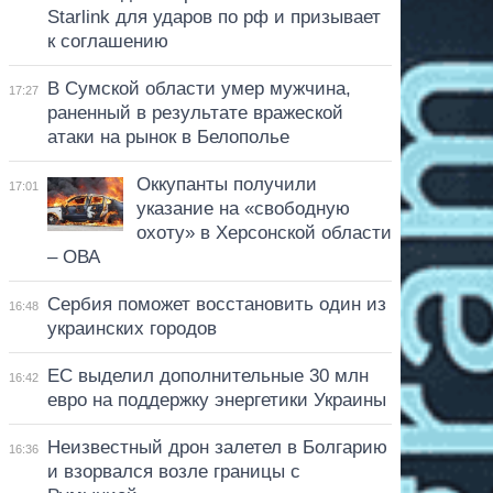
Starlink для ударов по рф и призывает
к соглашению
В Сумской области умер мужчина,
17:27
раненный в результате вражеской
атаки на рынок в Белополье
Оккупанты получили
17:01
указание на «свободную
охоту» в Херсонской области
– ОВА
Сербия поможет восстановить один из
16:48
украинских городов
ЕС выделил дополнительные 30 млн
16:42
евро на поддержку энергетики Украины
Неизвестный дрон залетел в Болгарию
16:36
и взорвался возле границы с