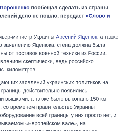
 Порошенко
пообещал сделать из страны
влений дело не пошло, передает
«Слово и
мьер-министр Украины
Арсений Яценюк
, а также
но заявлению Яценюка, стена должна была
ны от поставок военной техники из России.
влениям скептически, ведь российско-
ыс. километров.
От 1 месяца – до 5
лет: кто и как долго
щающих заявлений украинских политиков на
занимал
й границы действительно появились
должность
руководителя СВР
и вышками, а также было выкопано 150 км
, со временем правительство Украины
 оборудование всей границы у них просто нет, и
называемом «Европейском вале», на