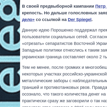
В своей предвыборной кампании
Петр
крепость. Но дальше голословных зая
дело»
со ссылкой на
Der Spiegel
.
Данную идею Порошенко поддержал пре
пользователи социальных сетей. Соглас
«отрезать» сепаратистов Восточной Украи
Западные политики отнеслись к таким зая
украинская граница составляет около 2 т
Тем не менее, после громких и многообе
некоторых участках российско-украинско
металлические заборы с наблюдательным
траншей и противотанковых рвов. Правда
осознало, что такого количества денег на
практически сразу же заговорили о так 