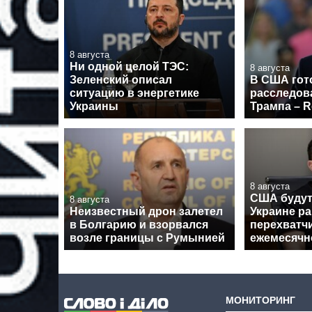
8 августа
Ни одной целой ТЭС:
8 августа
Зеленский описал
В США гот
ситуацию в энергетике
расследов
Украины
Трампа – R
8 августа
США будут
8 августа
Неизвестный дрон залетел
Украине ра
в Болгарию и взорвался
перехватчи
возле границы с Румынией
ежемесячн
МОНИТОРИНГ