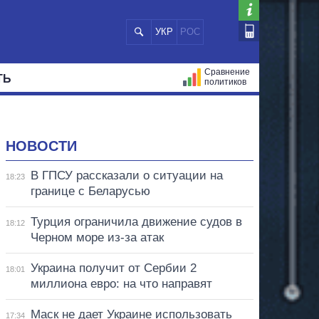
УКР
РОС
Сравнение
ТЬ
политиков
СТРАЦИЙ
МЭРЫ
ВСЕ ПЕРСОНЫ
НОВОСТИ
В ГПСУ рассказали о ситуации на
18:23
границе с Беларусью
Турция ограничила движение судов в
18:12
Черном море из-за атак
Украина получит от Сербии 2
18:01
миллиона евро: на что направят
Маск не дает Украине использовать
17:34