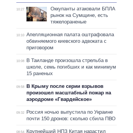
Оккупанты атаковали БПЛА
10:27
рынок на Сумщине, есть
тяжелораненые
Апелляционная палата оштрафовала
10:10
обвиняемого киевского адвоката с
приговором
В Таиланде произошла стрельба в
10:08
школе, семь погибших и как минимум
15 раненых
В Крыму после серии взрывов
09:58
произошел масштабный пожар на
аэродроме «Гвардейское»
Россия ночью выпустила по Украине
09:32
почти 150 дронов: сколько сбила ПВО
Крупнейший НПЗ Китая нарастил
08:54