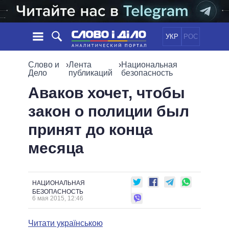
УКР
РОС
НОВОСТИ
Слово и
›
Лента
›
Национальная
Дело
публикаций
безопасность
ОБЕЩАНИЯ
ЛЕНТА
ПОЛИТИКА
Аваков хочет, чтобы
СОБЫТИЯ
ЭКОНОМИКА
закон о полиции был
ПОЛИТИКИ
СТАТЬИ
ОБЩЕСТВО
принят до конца
ИНФОГРАФИКА
МНЕНИЯ
МИР
ВСЕ ПОЛИТИКИ
месяца
ОБЗОРЫ
ПРЕЗИДЕНТ И ОФИС
ВИДЕО
ДАЙДЖЕСТЫ
ВЕРХОВНАЯ РАДА
ПОДДЕРЖАТЬ
КАБИНЕТ МИНИСТРОВ
НАЦИОНАЛЬНАЯ
ГЛАВЫ ОБЛАДМИНИСТРАЦИЙ
БЕЗОПАСНОСТЬ
СРАВНЕНИЕ ПОЛИТИКОВ
6 мая 2015, 12:46
МЭРЫ
ВСЕ ПЕРСОНЫ
Читати українською