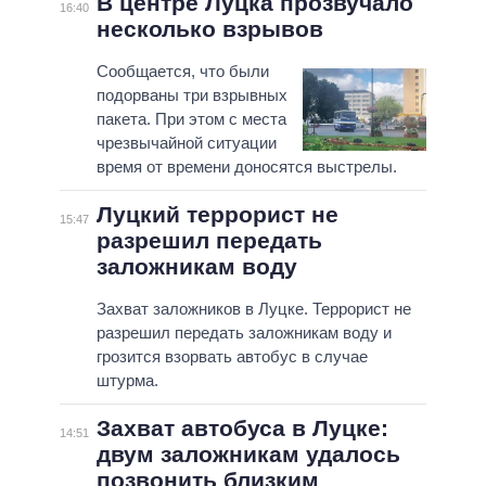
В центре Луцка прозвучало
16:40
несколько взрывов
Сообщается, что были
подорваны три взрывных
пакета. При этом с места
чрезвычайной ситуации
время от времени доносятся выстрелы.
Луцкий террорист не
15:47
разрешил передать
заложникам воду
Захват заложников в Луцке. Террорист не
разрешил передать заложникам воду и
грозится взорвать автобус в случае
штурма.
Захват автобуса в Луцке:
14:51
двум заложникам удалось
позвонить близким