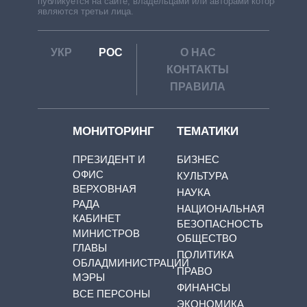
публикуется на сайте, владельцами или авторами которой
являются третьи лица.
УКР
РОС
О НАС
КОНТАКТЫ
ПРАВИЛА
МОНИТОРИНГ
ТЕМАТИКИ
ПРЕЗИДЕНТ И
БИЗНЕС
ОФИС
КУЛЬТУРА
ВЕРХОВНАЯ
НАУКА
РАДА
НАЦИОНАЛЬНАЯ
КАБИНЕТ
БЕЗОПАСНОСТЬ
МИНИСТРОВ
ОБЩЕСТВО
ГЛАВЫ
ПОЛИТИКА
ОБЛАДМИНИСТРАЦИЙ
ПРАВО
МЭРЫ
ФИНАНСЫ
ВСЕ ПЕРСОНЫ
ЭКОНОМИКА