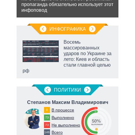
ь с
Разм
пропаганда обязательно использует этот
 это
терр
инфоповод
 для
Минс
сове
ИНФОГРАФИКА
Восемь
массированных
ударов по Украине за
лето: Киев и область
стали главной целью
рф
ПОЛИТИКИ
на
Степанов Максим Владимирович
К
50
В процессе
0
50
Выполнено
73
50%
71
Не выполнено
73
о
выполнено
0
Всего
146