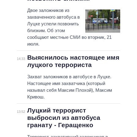
Двое заложников из
захваченного автобуса в
Луцке успели позвонить
близким. Об этом
сообщают местные СМИ во вторник, 21
июля.
Выяснилось настоящее имя
14:33
луцкого террориста
Захват заложников в автобусе в Луцке.
Настоящее имя захватчика (который
называл себя Максим Плохой), Максим
Кривош.
Луцкий террорист
13:52
выбросил из автобуса
гранату - Геращенко
Террорист, захвативший заложников в