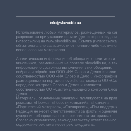
info@slovoidilo.ua
Использование любых материалов, размещённых на сайте,
разрешается при указании ссылки (для интернет-изданий —
гиперссылки) на www.slovoidilo.ua. Ссылка (гиперссылка)
обязательна вне зависимости от полного либо частичного
использования материалов.
Аналитическая информация об обещаниях политиков и
чиновников, размещенных на портале slovoidilo.ua, а также
информация о состоянии выполнения этих обещаний,
собрана и обработана ООО «ИА Слово и Дело» и является
собственностью ООО «ИА Слово и Дело». Инфографики,
размещенные на портале slovoidilo.ua, созданы ОО «Система
народного контроля Слово и Дело» и являются
собственностью ОО «Система народного контроля Слово и
Дело».
Материалы, отмеченные значками, публикуются на правах
рекламы: «Промо», «Новости компаний», «Позиция»,
«Партнерский материал», «Спецпроект», «При поддержке».
Редакция не несет ответственности за факты и оценочные
суждения, обнародованные в рекламных материалах.
Согласно украинскому законодательству ответственность за
содержание рекламы несет рекламодатель.