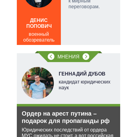
к мирным
переговорам.
ЛЕО
ДЕНИС
пол
ПОПОВИЧ
обо
военный
обозреватель
МНЕНИЯ
Н
ГЕННАДИЙ ДУБОВ
кандидат юридических
наук
ли
Ордер на арест путина –
Рос
ти в
подарок для пропаганды рф
нич
Укр
Юридических последствий от ордера
МУС ожидать не стоит, а вот российская