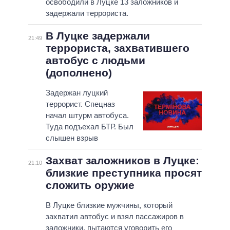
освободили в Луцке 13 заложников и
задержали террориста.
В Луцке задержали
21:49
террориста, захватившего
автобус с людьми
(дополнено)
Задержан луцкий
террорист. Спецназ
начал штурм автобуса.
Туда подъехал БТР. Был
слышен взрыв
Захват заложников в Луцке:
21:10
близкие преступника просят
сложить оружие
В Луцке близкие мужчины, который
захватил автобус и взял пассажиров в
заложники, пытаются уговорить его