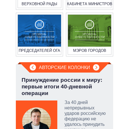
ВЕРХОВНОЙ РАДЫ
КАБИНЕТА МИНИСТРОВ
УРОВЕНЬ
УРОВЕНЬ
ОТВЕТСТВЕННОСТИ
ОТВЕТСТВЕННОСТИ
ПРЕДСЕДАТЕЛЕЙ ОГА
МЭРОВ ГОРОДОВ
АВТОРСКИЕ КОЛОНКИ
Принуждение россии к миру:
Июл
первые итоги 40-дневной
Кол
операции
За 40 дней
огли
непрерывных
на
ударов российскую
федерацию не
удалось принудить