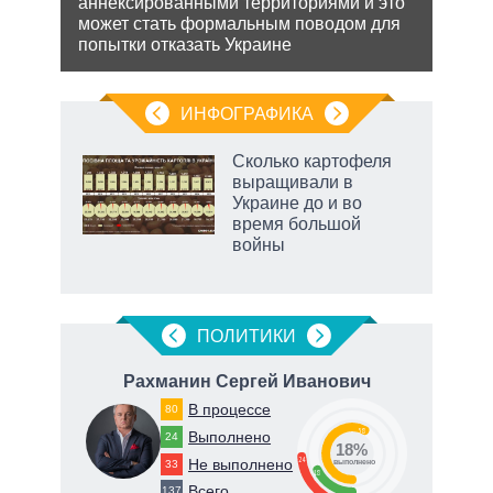
 по
аннексированными территориями и это
Бела
может стать формальным поводом для
мише
попытки отказать Украине
НАТО
нача
ИНФОГРАФИКА
Сколько картофеля
выращивали в
не за
Украине до и во
асть
время большой
елью
войны
ПОЛИТИКИ
ч
Рахманин Сергей Иванович
Дуб
В процессе
80
58
Выполнено
24
18%
24
Не выполнено
33
о
выполнено
18
Всего
137