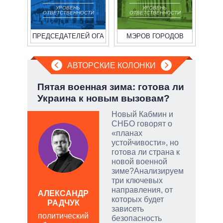
УРОВЕНЬ
УРОВЕНЬ
ОТВЕТСТВЕННОСТИ
ОТВЕТСТВЕННОСТИ
ПРЕДСЕДАТЕЛЕЙ ОГА
МЭРОВ ГОРОДОВ
АВТОРСКИЕ КОЛОНКИ
но
Пятая военная зима: готова ли
При
Украина к новым вызовам?
пер
опе
Новый Кабмин и
СНБО говорят о
ой
«планах
устойчивости», но
готова ли страна к
новой военной
зиме?Анализируем
и
три ключевых
направления, от
АЛЕКСАНДР
которых будет
РАДЧУК
Д
зависеть
ПО
политический
безопасность