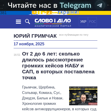
381
УКР
РОС
НОВОСТИ
ЮРИЙ ГРИМЧАК
все публикации по тегу
17 ноября, 2025
ОБЕЩАНИЯ
ЛЕНТА
ПОЛИТИКА
От 2 до 6 лет: сколько
СОБЫТИЯ
ЭКОНОМИКА
16:51
ПОЛИТИКИ
длилось рассмотрение
СТАТЬИ
ОБЩЕСТВО
громких кейсов НАБУ и
ИНФОГРАФИКА
МНЕНИЯ
МИР
ВСЕ ПОЛИТИКИ
САП, в которых поставлена ​​
ОБЗОРЫ
ПРЕЗИДЕНТ И ОФИС
точка
ВИДЕО
ДАЙДЖЕСТЫ
ВЕРХОВНАЯ РАДА
Грымчак, Щербина,
ПОДДЕРЖАТЬ
КАБИНЕТ МИНИСТРОВ
Сольвар, Комаха, Сус,
ГЛАВЫ ОБЛАДМИНИСТРАЦИЙ
Дзюдзя, Билык и Новак.
СРАВНЕНИЕ ПОЛИТИКОВ
Хронология громких
МЭРЫ
кейсов антикоррупционеров, в которых суд