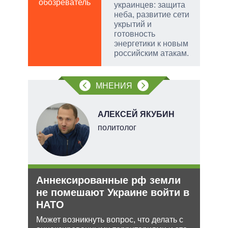
обозреватель
в
украинцев: защита
обо
неба, развитие сети
укрытий и
готовность
энергетики к новым
российским атакам.
МНЕНИЯ
АЛЕКСЕЙ ЯКУБИН
тель
политолог
и
Аннексированные рф земли
Зая
О и
не помешают Украине войти в
яде
НАТО
пут
экс
ии на
Может возникнуть вопрос, что делать с