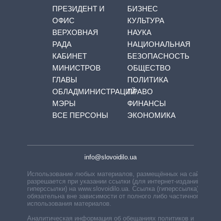
ПРЕЗИДЕНТ И
БИЗНЕС
ОФИС
КУЛЬТУРА
ВЕРХОВНАЯ
НАУКА
РАДА
НАЦИОНАЛЬНАЯ
КАБИНЕТ
БЕЗОПАСНОСТЬ
МИНИСТРОВ
ОБЩЕСТВО
ГЛАВЫ
ПОЛИТИКА
ОБЛАДМИНИСТРАЦИЙ
ПРАВО
МЭРЫ
ФИНАНСЫ
ВСЕ ПЕРСОНЫ
ЭКОНОМИКА
info@slovoidilo.ua
Использование любых материалов, размещённых на сайте,
разрешается при указании ссылки (для интернет-изданий —
гиперссылки) на www.slovoidilo.ua. Ссылка (гиперссылка)
обязательна вне зависимости от полного либо частичного
использования материалов.
Аналитическая информация об обещаниях политиков и