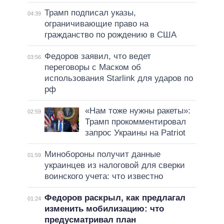
Трамп подписал указы,
04:39
ограничивающие право на
гражданство по рождению в США
Федоров заявил, что ведет
03:56
переговоры с Маском об
использования Starlink для ударов по
рф
«Нам тоже нужны ракеты»:
02:59
Трамп прокомментировал
запрос Украины на Patriot
Минобороны получит данные
01:59
украинцев из налоговой для сверки
воинского учета: что известно
Федоров раскрыл, как предлагал
01:24
изменить мобилизацию: что
предусматривал план