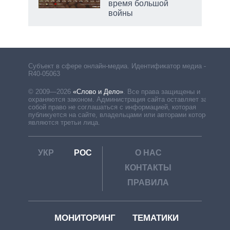
время большой
войны
рф
Субъект в сфере онлайн-медиа. Идентификатор медиа –
R40-05063
© 2009—2026
«Слово и Дело»
.
Все права защищены и
охраняются законом. Администрация сайта оставляет за
собой право не соглашаться с информацией, которая
публикуется на сайте, владельцами или авторами которой
являются третьи лица.
УКР
РОС
О НАС
КОНТАКТЫ
ПРАВИЛА
МОНИТОРИНГ
ТЕМАТИКИ