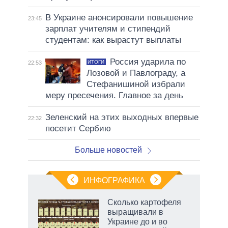
В Украине анонсировали повышение
23:45
зарплат учителям и стипендий
студентам: как вырастут выплаты
Россия ударила по
ИТОГИ
22:53
Лозовой и Павлограду, а
Стефанишиной избрали
меру пресечения. Главное за день
Зеленский на этих выходных впервые
22:32
посетит Сербию
Больше новостей
ИНФОГРАФИКА
рифы
Сколько картофеля
у в
выращивали в
 на
Украине до и во