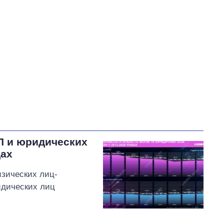
Власенко Сергей Владимирович
В процессе
62
49
Выполнено
27
30
21%
Не выполнено
39
выполнено
21
Всего
128
Зеленский пообещал
восстановить
П и юридических
электроснабжение в
дах
Херсоне после обстрела в
ночь на 6 августа 2026
изических лиц-
года
идических лиц