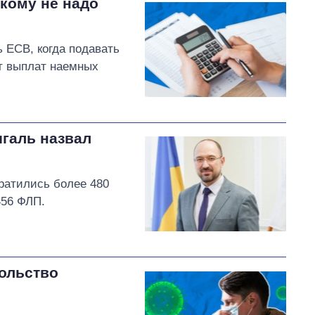
кому не надо
 ЕСВ, когда подавать
от выплат наемных
галь назвал
ратились более 480
456 ФЛП.
ольство