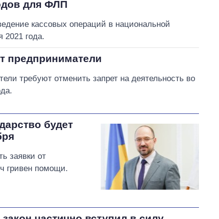
одов для ФЛП
ведение кассовых операций в национальной
 2021 года.
ют предприниматели
тели требуют отменить запрет на деятельность во
ода.
ударство будет
бря
ть заявки от
ч гривен помощи.
закон частично вступил в силу