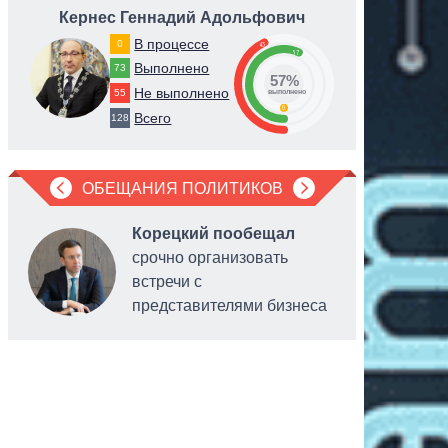
Кернес Геннадий Адольфович
В процессе
0
43
57
Выполнено
73
57%
Не выполнено
55
выполнено
0
Всего
128
ОБЕЩАНИЯ ПОЛИТИКОВ
Корецкий пообещал
срочно организовать
встречи с
представителями бизнеса
персонал
платежны