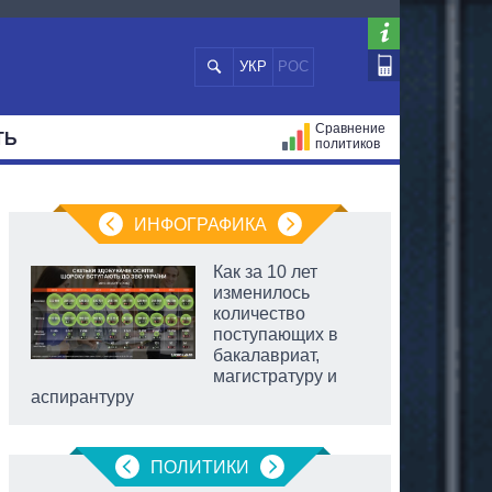
УКР
РОС
Сравнение
ТЬ
политиков
СТРАЦИЙ
МЭРЫ
ВСЕ ПЕРСОНЫ
ИНФОГРАФИКА
Как за 10 лет
изменилось
количество
поступающих в
бакалавриат,
магистратуру и
аспирантуру
ПОЛИТИКИ