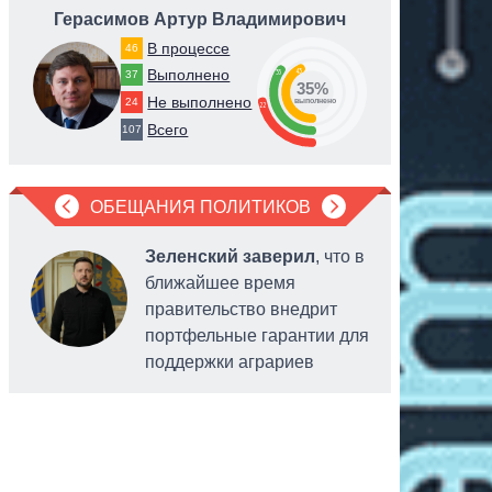
Герасимов Артур Владимирович
Ер
В процессе
46
43
Выполнено
35
37
35%
Не выполнено
24
выполнено
22
Всего
107
ОБЕЩАНИЯ ПОЛИТИКОВ
Зеленский заверил
, что в
ближайшее время
правительство внедрит
портфельные гарантии для
поддержки аграриев