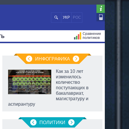
УКР
РОС
Сравнение
ТЬ
политиков
СТРАЦИЙ
МЭРЫ
ВСЕ ПЕРСОНЫ
ИНФОГРАФИКА
Как за 10 лет
изменилось
количество
поступающих в
бакалавриат,
магистратуру и
аспирантуру
ПОЛИТИКИ