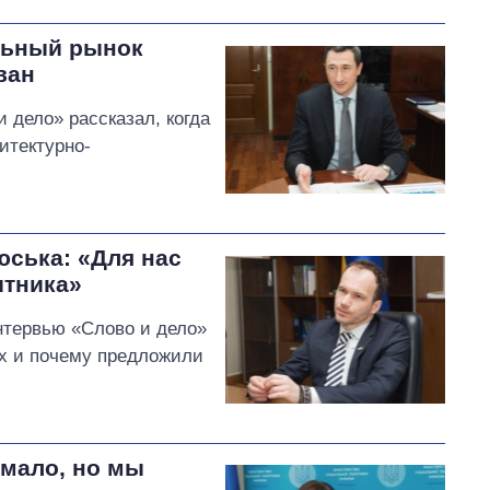
льный рынок
ван
 дело» рассказал, когда
итектурно-
ська: «Для нас
ытника»
тервью «Слово и дело»
ых и почему предложили
 мало, но мы