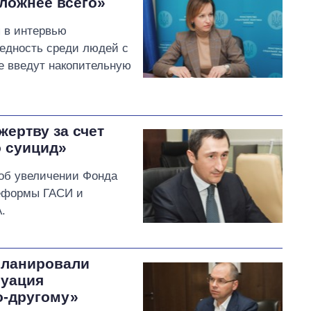
ложнее всего»
 в интервью
бедность среди людей с
не введут накопительную
ертву за счет
о суицид»
об увеличении Фонда
реформы ГАСИ и
.
планировали
туация
о-другому»