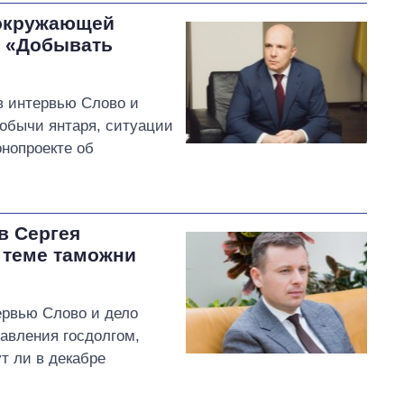
окружающей
: «Добывать
в интервью Слово и
добычи янтаря, ситуации
нопроекте об
в Сергея
а теме таможни
ервью Слово и дело
равления госдолгом,
т ли в декабре