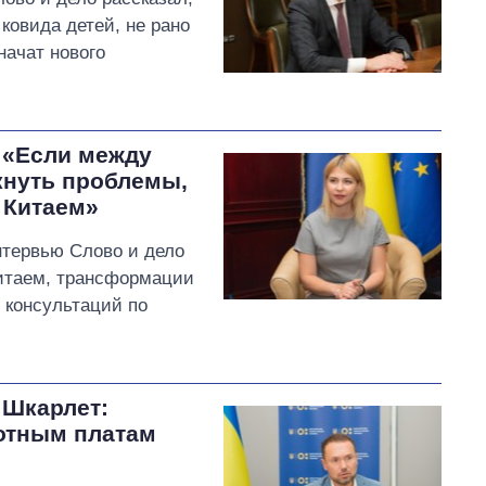
ковида детей, не рано
начат нового
 «Если между
кнуть проблемы,
с Китаем»
тервью Слово и дело
Китаем, трансформации
 консультаций по
 Шкарлет:
ботным платам