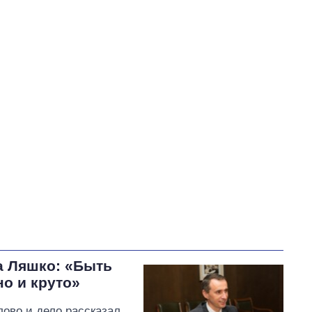
Кулеба Дмитрий Иванович
В процессе
32
38
51
Выполнено
24
38%
Не выполнено
7
выполнено
Всего
63
11
Яценко пообещал
изменить тарифы на воду,
если Ирину Плетнёву
отзовут с должности
Уманского городского
головы
а Ляшко: «Быть
о и круто»
ово и дело рассказал,