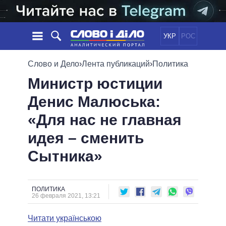
УКР
РОС
НОВОСТИ
Слово и Дело
›
Лента публикаций
›
Политика
Министр юстиции
ОБЕЩАНИЯ
ЛЕНТА
ПОЛИТИКА
Денис Малюська:
СОБЫТИЯ
ЭКОНОМИКА
ПОЛИТИКИ
«Для нас не главная
СТАТЬИ
ОБЩЕСТВО
ИНФОГРАФИКА
МНЕНИЯ
МИР
ВСЕ ПОЛИТИКИ
идея – сменить
ОБЗОРЫ
ПРЕЗИДЕНТ И ОФИС
Сытника»
ВИДЕО
ДАЙДЖЕСТЫ
ВЕРХОВНАЯ РАДА
ПОДДЕРЖАТЬ
КАБИНЕТ МИНИСТРОВ
ГЛАВЫ ОБЛАДМИНИСТРАЦИЙ
ПОЛИТИКА
СРАВНЕНИЕ ПОЛИТИКОВ
26 февраля 2021, 13:21
МЭРЫ
Читати українською
ВСЕ ПЕРСОНЫ