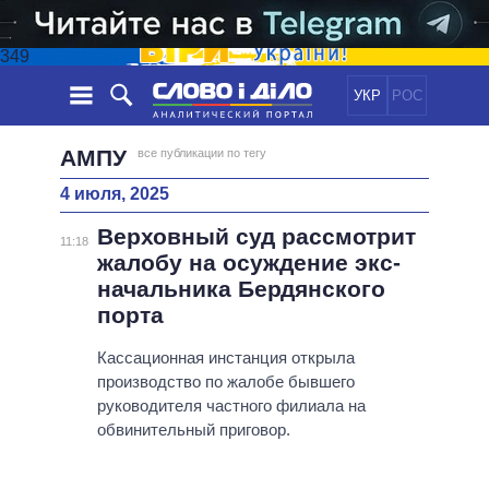
349
УКР
РОС
НОВОСТИ
АМПУ
все публикации по тегу
4 июля, 2025
ОБЕЩАНИЯ
ЛЕНТА
ПОЛИТИКА
Верховный суд рассмотрит
СОБЫТИЯ
ЭКОНОМИКА
11:18
ПОЛИТИКИ
жалобу на осуждение экс-
СТАТЬИ
ОБЩЕСТВО
начальника Бердянского
ИНФОГРАФИКА
МНЕНИЯ
МИР
ВСЕ ПОЛИТИКИ
порта
ОБЗОРЫ
ПРЕЗИДЕНТ И ОФИС
ВИДЕО
Кассационная инстанция открыла
ДАЙДЖЕСТЫ
ВЕРХОВНАЯ РАДА
производство по жалобе бывшего
ПОДДЕРЖАТЬ
КАБИНЕТ МИНИСТРОВ
руководителя частного филиала на
ГЛАВЫ ОБЛАДМИНИСТРАЦИЙ
обвинительный приговор.
СРАВНЕНИЕ ПОЛИТИКОВ
МЭРЫ