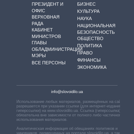
ПРЕЗИДЕНТ И
БИЗНЕС
ОФИС
КУЛЬТУРА
ВЕРХОВНАЯ
НАУКА
РАДА
НАЦИОНАЛЬНАЯ
КАБИНЕТ
БЕЗОПАСНОСТЬ
МИНИСТРОВ
ОБЩЕСТВО
ГЛАВЫ
ПОЛИТИКА
ОБЛАДМИНИСТРАЦИЙ
ПРАВО
МЭРЫ
ФИНАНСЫ
ВСЕ ПЕРСОНЫ
ЭКОНОМИКА
info@slovoidilo.ua
Использование любых материалов, размещённых на сайте,
разрешается при указании ссылки (для интернет-изданий —
гиперссылки) на www.slovoidilo.ua. Ссылка (гиперссылка)
обязательна вне зависимости от полного либо частичного
использования материалов.
Аналитическая информация об обещаниях политиков и
чиновников, размещенных на портале slovoidilo.ua, а также