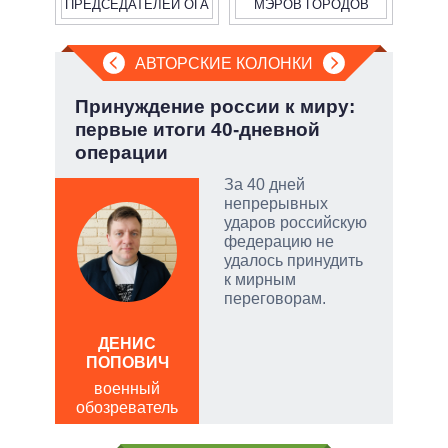
ПРЕДСЕДАТЕЛЕЙ ОГА
МЭРОВ ГОРОДОВ
АВТОРСКИЕ КОЛОНКИ
:
Принуждение россии к миру:
Охо
первые итоги 40-дневной
ли 
операции
соб
тый
За 40 дней
непрерывных
ударов российскую
чатые
федерацию не
ем
удалось принудить
к мирным
переговорам.
а
ДЕНИС
Д
ПОПОВИЧ
ПО
военный
в
обозреватель
обо