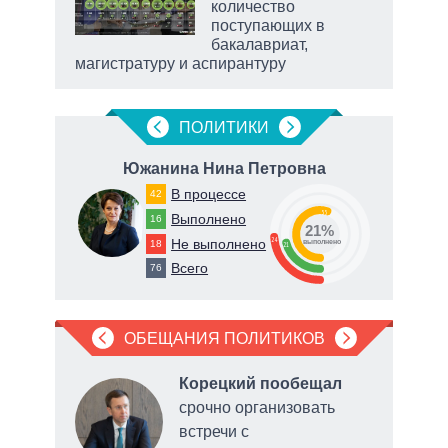
количество
ет
поступающих в
бакалавриат,
магистратуру и аспирантуру
ПОЛИТИКИ
ич
Южанина Нина Петровна
Ду
В процессе
42
55
Выполнено
16
21%
24
Не выполнено
18
о
выполнено
21
Всего
76
ОБЕЩАНИЯ ПОЛИТИКОВ
Корецкий пообещал
ми,
срочно организовать
встречи с