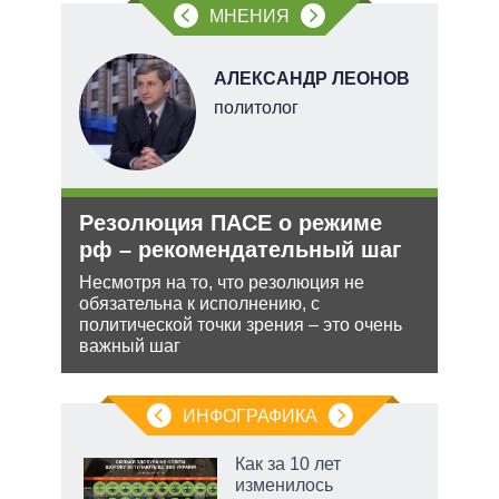
МНЕНИЯ
В
АЛЕКСАНДР ЛЕОНОВ
ких
политолог
Резолюция ПАСЕ о режиме
Рос
рф
рф – рекомендательный шаг
нич
Укр
ра
Несмотря на то, что резолюция не
йская
обязательна к исполнению, с
Разм
 этот
политической точки зрения – это очень
терр
важный шаг
Минс
сове
ИНФОГРАФИКА
Как за 10 лет
изменилось