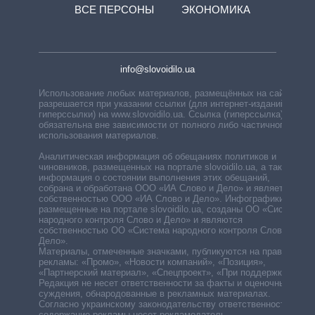
ВСЕ ПЕРСОНЫ
ЭКОНОМИКА
info@slovoidilo.ua
Использование любых материалов, размещённых на сайте,
разрешается при указании ссылки (для интернет-изданий —
гиперссылки) на www.slovoidilo.ua. Ссылка (гиперссылка)
обязательна вне зависимости от полного либо частичного
использования материалов.
Аналитическая информация об обещаниях политиков и
чиновников, размещенных на портале slovoidilo.ua, а также
информация о состоянии выполнения этих обещаний,
собрана и обработана ООО «ИА Слово и Дело» и является
собственностью ООО «ИА Слово и Дело». Инфографики,
размещенные на портале slovoidilo.ua, созданы ОО «Система
народного контроля Слово и Дело» и являются
собственностью ОО «Система народного контроля Слово и
Дело».
Материалы, отмеченные значками, публикуются на правах
рекламы: «Промо», «Новости компаний», «Позиция»,
«Партнерский материал», «Спецпроект», «При поддержке».
Редакция не несет ответственности за факты и оценочные
суждения, обнародованные в рекламных материалах.
Согласно украинскому законодательству ответственность за
содержание рекламы несет рекламодатель.