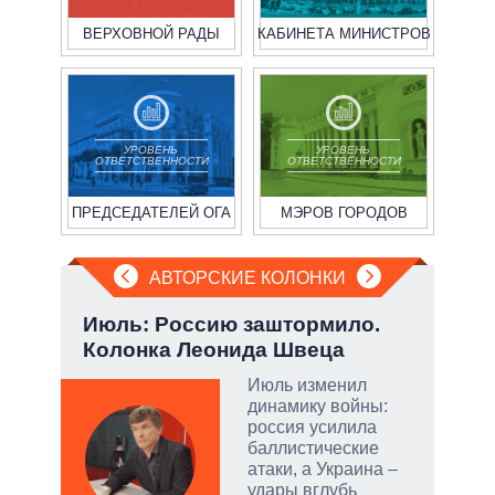
ВЕРХОВНОЙ РАДЫ
КАБИНЕТА МИНИСТРОВ
УРОВЕНЬ
УРОВЕНЬ
ОТВЕТСТВЕННОСТИ
ОТВЕТСТВЕННОСТИ
ПРЕДСЕДАТЕЛЕЙ ОГА
МЭРОВ ГОРОДОВ
АВТОРСКИЕ КОЛОНКИ
у:
Июль: Россию заштормило.
Зел
Колонка Леонида Швеца
Кол
Июль изменил
динамику войны:
россия усилила
баллистические
скую
атаки, а Украина –
удары вглубь
дить