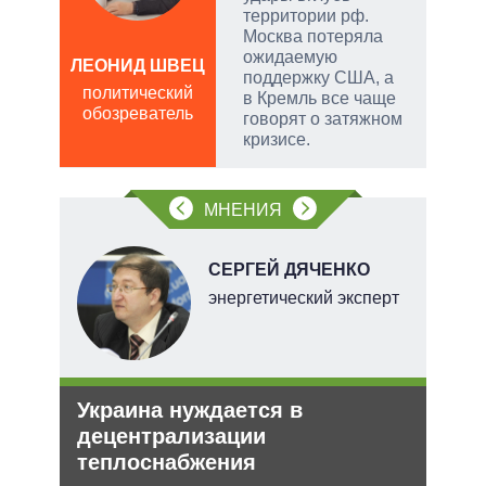
территории рф.
Москва потеряла
ожидаемую
ЛЕОНИД ШВЕЦ
ЛЕО
поддержку США, а
политический
пол
в Кремль все чаще
обозреватель
обо
говорят о затяжном
кризисе.
МНЕНИЯ
НОВ
СЕРГЕЙ ДЯЧЕНКО
энергетический эксперт
е
Украина нуждается в
Орд
аг
децентрализации
под
теплоснабжения
Юрид