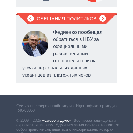
ОБЕЩАНИЯ ПОЛИТИКОВ
ал
Федиенко пообещал
обратиться в НБУ за
официальными
ела
разъяснениями
2026
относительно риска
утечки персональных данных
обс
украинцев из платежных чеков
сис
Субъект в сфере онлайн-медиа. Идентификатор медиа –
R40-05063
© 2009—2026
«Слово и Дело»
.
Все права защищены и
охраняются законом. Администрация сайта оставляет за
собой право не соглашаться с информацией, которая