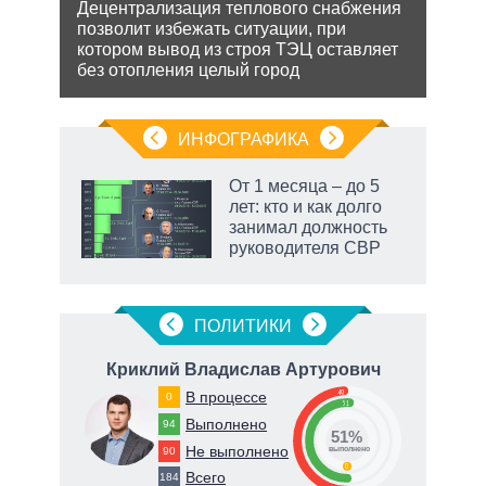
МУС 
Децентрализация теплового снабжения
ень
проп
позволит избежать ситуации, при
инфо
котором вывод из строя ТЭЦ оставляет
без отопления целый город
ИНФОГРАФИКА
От 1 месяца – до 5
лет: кто и как долго
занимал должность
ет
руководителя СВР
ПОЛИТИКИ
вич
Криклий Владислав Артурович
49
В процессе
0
51
Выполнено
94
51%
Не выполнено
90
о
выполнено
0
Всего
184