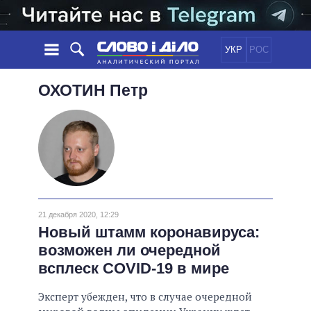
УКР
РОС
НОВОСТИ
ОХОТИН
Петр
ОБЕЩАНИЯ
ЛЕНТА
ПОЛИТИКА
СОБЫТИЯ
ЭКОНОМИКА
ПОЛИТИКИ
СТАТЬИ
ОБЩЕСТВО
ИНФОГРАФИКА
МНЕНИЯ
МИР
ВСЕ ПОЛИТИКИ
ОБЗОРЫ
ПРЕЗИДЕНТ И ОФИС
ВИДЕО
21 декабря 2020, 12:29
ДАЙДЖЕСТЫ
ВЕРХОВНАЯ РАДА
Новый штамм коронавируса:
ПОДДЕРЖАТЬ
КАБИНЕТ МИНИСТРОВ
возможен ли очередной
ГЛАВЫ ОБЛАДМИНИСТРАЦИЙ
всплеск COVID-19 в мире
СРАВНЕНИЕ ПОЛИТИКОВ
МЭРЫ
Эксперт убежден, что в случае очередной
ВСЕ ПЕРСОНЫ