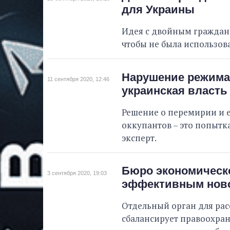
для Украины
Идея с двойным граждан
чтобы не была использова
Нарушение режима 
11 сентября 2020, 12:46
украинская власть
Решение о перемирии и 
оккупантов – это попытк
эксперт.
Бюро экономическо
3 сентября 2020, 19:03
эффективным ново
Отдельный орган для ра
сбалансирует правоохран