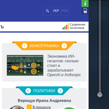
УКР
РОС
Сравнение
ТЬ
политиков
СТРАЦИЙ
МЭРЫ
ВСЕ ПЕРСОНЫ
ИНФОГРАФИКА
Экономика ИИ-
гигантов: сколько
стоят и
зарабатывают
OpenAI и Anthropic
ПОЛИТИКИ
Верещук Ирина Андреевна
Пидл
В процессе
2