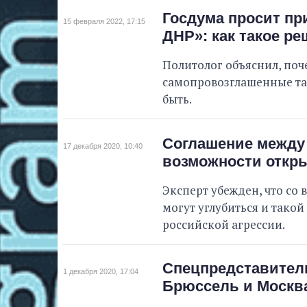
Госдума просит пр
15 февраля 2022, 17:15
ДНР»: как такое ре
Политолог объяснил, поч
самопровозглашенные та
быть.
Соглашение между 
17 декабря 2020, 10:40
возможности откр
Эксперт убежден, что со
могут углубиться и тако
российской агрессии.
Спецпредставитель
1 декабря 2020, 17:04
Брюссель и Москва