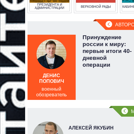
ПРЕЗИДЕНТА И
ВЕРХОВНОЙ РАДЫ
КАБИН
АДМИНИСТРАЦИИ
АВТОРС
 несет
Принуждение
лонка
россии к миру:
веца
первые итоги 40-
дневной
операции
ДЕНИС
ПОПОВИЧ
военный
обозреватель
НОВ
АЛЕКСЕЙ ЯКУБИН