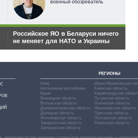
военный обозреватель
Российское ЯО в Беларуси ничего
Ор
не меняет для НАТО и Украины
дл
РЕГИОНЫ
Киев
Ивано-Франковская об
ИС
Автономная республика
Киевская область
Крым
Кировоградская област
РОВ
Винницкая область
Луганская область
Волынская область
Львовская область
ЦИЙ
Днепропетровская область
Николаевская область
Донецкая область
Одесская область
Житомирская область
Полтавская область
Закарпатская область
Ровенская область
Запорожская область
 разрешается при указании ссылки (для интернет-изданий — гиперссылки