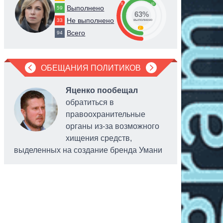
35
63
Выполнено
59
63%
Не выполнено
33
выполнено
2
Всего
94
ОБЕЩАНИЯ ПОЛИТИКОВ
Яценко пообещал
обратиться в
правоохранительные
органы из-за возможного
хищения средств,
выделенных на создание бренда Умани
объектов
находящи