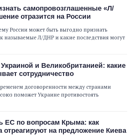
Выполнено
108
изнать самопровозглашенные «Л/
32
32%
Не выполнено
21
157
выполнено
шение отразится на России
Всего
335
ему России может быть выгодно признать
к называемые Л/ДНР и какие последствия могут
Корецкий пообещал
Украиной и Великобританией: какие
срочно организовать
встречи с
ывает сотрудничество
представителями бизнеса
 временем договоренности между странами
й союз поможет Украине противостоять
 ЕС по вопросам Крыма: как
 отреагируют на предложение Киева