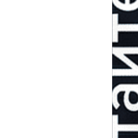
Пятая военная
зима: готова ли
Украина к новым
вызовам?
ЛЕКСАНДР
ДЕНИ
РАДЧУК
ПОПОВ
олитический
военны
бозреватель
обозреват
ГЕННАДИЙ ДУБОВ