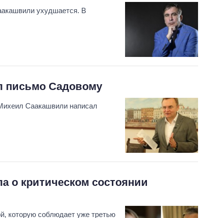
аакашвили ухудшается. В
л письмо Садовому
 Михеил Саакашвили написал
а о критическом состоянии
й, которую соблюдает уже третью