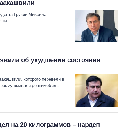
Саакашвили
идента Грузии Михаила
аны.
аявила об ухудшении состояния
акашвили, которого перевели в
тюрьму вызвали реанимобиль.
ел на 20 килограммов – нардеп