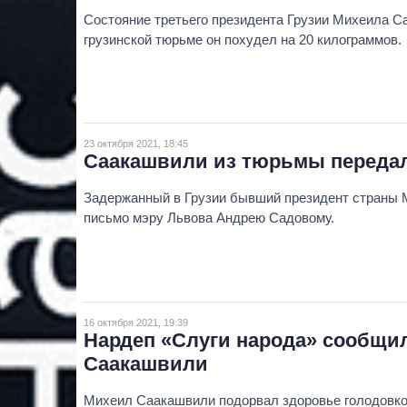
Состояние третьего президента Грузии Михеила С
грузинской тюрьме он похудел на 20 килограммов.
23 октября 2021, 18:45
Саакашвили из тюрьмы переда
Задержанный в Грузии бывший президент страны
письмо мэру Львова Андрею Садовому.
16 октября 2021, 19:39
Нардеп «Слуги народа» сообщил
Саакашвили
Михеил Саакашвили подорвал здоровье голодовко