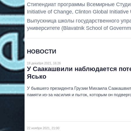
Стипендиат программы Всемирные Студии,
Initiative of Change, Clinton Global Initiati
Выпускница школы государственного упр
университете (Blavatnik School of Governmen
НОВОСТИ
19 декабря 2021, 16:26
У Саакашвили наблюдается поте
Ясько
У бывшего президента Грузии Михаила Саакашви
памяти из-за насилия и пыток, которым он подверг
22 ноября 2021, 21:00