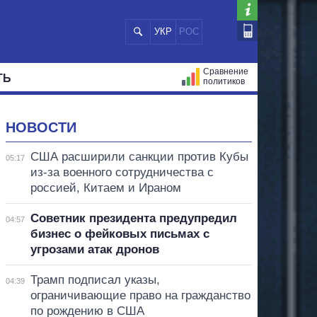
УКР
РОС
Сравнение
ТЬ
политиков
СТРАЦИЙ
МЭРЫ
ВСЕ ПЕРСОНЫ
НОВОСТИ
США расширили санкции против Кубы
05:17
из-за военного сотрудничества с
россией, Китаем и Ираном
Советник президента предупредил
04:57
бизнес о фейковых письмах с
угрозами атак дронов
Трамп подписал указы,
04:39
ограничивающие право на гражданство
по рождению в США