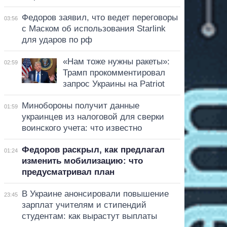
Федоров заявил, что ведет переговоры
03:56
с Маском об использования Starlink
для ударов по рф
«Нам тоже нужны ракеты»:
02:59
Трамп прокомментировал
запрос Украины на Patriot
Минобороны получит данные
01:59
украинцев из налоговой для сверки
воинского учета: что известно
Федоров раскрыл, как предлагал
01:24
изменить мобилизацию: что
предусматривал план
В Украине анонсировали повышение
23:45
зарплат учителям и стипендий
студентам: как вырастут выплаты