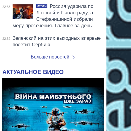
Россия ударила по
ИТОГИ
22:53
Лозовой и Павлограду, а
Стефанишиной избрали
меру пресечения. Главное за день
Зеленский на этих выходных впервые
22:32
посетит Сербию
Больше новостей
АКТУАЛЬНОЕ ВИДЕО