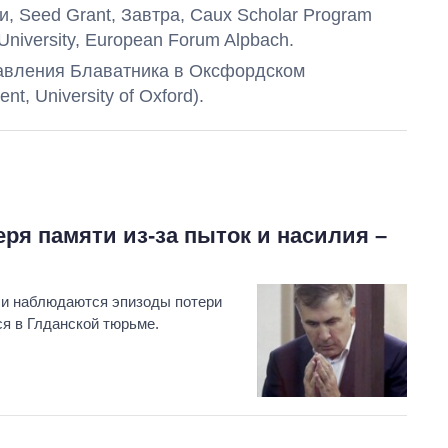
 Seed Grant, Завтра, Caux Scholar Program
ve University, European Forum Alpbach.
авления Блаватника в Оксфордском
t, University of Oxford).
Восемь
массированных
ря памяти из-за пыток и насилия –
ударов по Украине
за лето: Киев и
область стали
главной целью рф
ли наблюдаются эпизоды потери
ся в Глданской тюрьме.