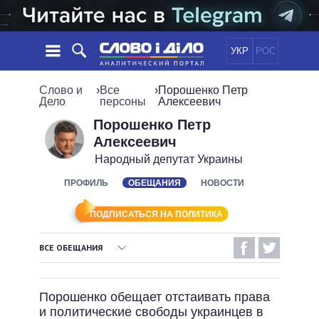
УКР
РОС
НОВОСТИ
Слово и
›
Все
›
Порошенко Петр
Дело
персоны
Алексеевич
ОБЕЩАНИЯ
ЛЕНТА
ПОЛИТИКА
Порошенко Петр
Алексеевич
СОБЫТИЯ
ЭКОНОМИКА
ПОЛИТИКИ
Народный депутат Украины
СТАТЬИ
ОБЩЕСТВО
ИНФОГРАФИКА
ПРОФИЛЬ
ОБЕЩАНИЯ
НОВОСТИ
МНЕНИЯ
МИР
ВСЕ ПОЛИТИКИ
ОБЗОРЫ
ПРЕЗИДЕНТ И ОФИС
ВИДЕО
ПОДПИСАТЬСЯ НА ПОЛИТИКА
ДАЙДЖЕСТЫ
ВЕРХОВНАЯ РАДА
ПОДДЕРЖАТЬ
КАБИНЕТ МИНИСТРОВ
ВСЕ ОБЕЩАНИЯ
ГЛАВЫ ОБЛАДМИНИСТРАЦИЙ
ВЫПОЛНЕННЫЕ ОБЕЩАНИЯ
СРАВНЕНИЕ ПОЛИТИКОВ
МЭРЫ
Порошенко обещает отстаивать права
НЕВЫПОЛНЕННЫЕ ОБЕЩАНИЯ
ВСЕ ПЕРСОНЫ
и политические свободы украинцев в