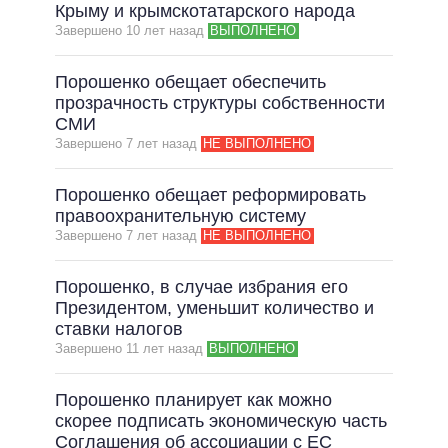
ОБЕЩАНИЯ В ПРОЦЕССЕ
Крыму и крымскотатарского народа
Завершено 10 лет назад
ВЫПОЛНЕНО
ВСЕ ОБЕЩАНИЯ
АРХИВНЫЕ ОБЕЩАНИЯ
Порошенко обещает обеспечить
прозрачность структуры собственности
СМИ
Завершено 7 лет назад
НЕ ВЫПОЛНЕНО
Порошенко обещает реформировать
правоохранительную систему
Завершено 7 лет назад
НЕ ВЫПОЛНЕНО
Порошенко, в случае избрания его
Президентом, уменьшит количество и
ставки налогов
Завершено 11 лет назад
ВЫПОЛНЕНО
Порошенко планирует как можно
скорее подписать экономическую часть
Соглашения об ассоциации с ЕС