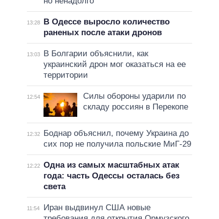
но ненадолго
В Одессе выросло количество
13:28
раненых после атаки дронов
В Болгарии объяснили, как
13:03
украинский дрон мог оказаться на ее
территории
Силы обороны ударили по
12:54
складу россиян в Перекопе
Боднар объяснил, почему Украина до
12:32
сих пор не получила польские МиГ-29
Одна из самых масштабных атак
12:22
года: часть Одессы осталась без
света
Иран выдвинул США новые
11:54
требования для открытия Ормузского