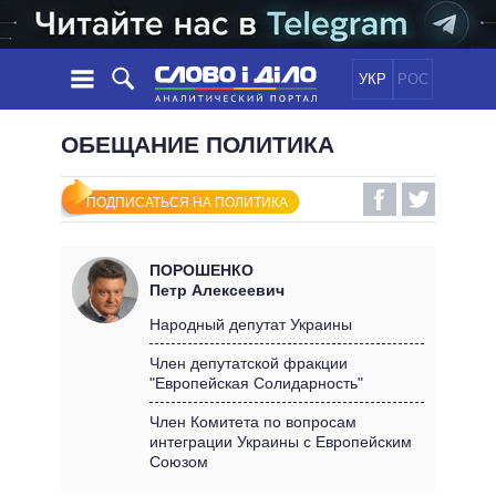
УКР
РОС
НОВОСТИ
ОБЕЩАНИЕ ПОЛИТИКА
ОБЕЩАНИЯ
ЛЕНТА
ПОЛИТИКА
ПОДПИСАТЬСЯ НА ПОЛИТИКА
СОБЫТИЯ
ЭКОНОМИКА
ПОЛИТИКИ
СТАТЬИ
ОБЩЕСТВО
ПОРОШЕНКО
ИНФОГРАФИКА
МНЕНИЯ
МИР
ВСЕ ПОЛИТИКИ
Петр Алексеевич
ОБЗОРЫ
ПРЕЗИДЕНТ И ОФИС
Народный депутат Украины
ВИДЕО
ДАЙДЖЕСТЫ
ВЕРХОВНАЯ РАДА
Член депутатской фракции
ПОДДЕРЖАТЬ
"Европейская Солидарность"
КАБИНЕТ МИНИСТРОВ
ГЛАВЫ ОБЛАДМИНИСТРАЦИЙ
Член Комитета по вопросам
СРАВНЕНИЕ ПОЛИТИКОВ
интеграции Украины с Европейским
МЭРЫ
Союзом
ВСЕ ПЕРСОНЫ