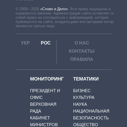
© 2009—2026
«Слово и Дело»
.
Все права защищены и
охраняются законом. Администрация сайта оставляет за
собой право не соглашаться с информацией, которая
публикуется на сайте, владельцами или авторами которой
являются третьи лица.
УКР
РОС
О НАС
КОНТАКТЫ
ПРАВИЛА
МОНИТОРИНГ
ТЕМАТИКИ
ПРЕЗИДЕНТ И
БИЗНЕС
ОФИС
КУЛЬТУРА
ВЕРХОВНАЯ
НАУКА
РАДА
НАЦИОНАЛЬНАЯ
КАБИНЕТ
БЕЗОПАСНОСТЬ
МИНИСТРОВ
ОБЩЕСТВО