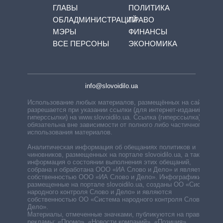
ГЛАВЫ
ПОЛИТИКА
ОБЛАДМИНИСТРАЦИЙ
ПРАВО
МЭРЫ
ФИНАНСЫ
ВСЕ ПЕРСОНЫ
ЭКОНОМИКА
info@slovoidilo.ua
Использование любых материалов, размещённых на сайте,
разрешается при указании ссылки (для интернет-изданий —
гиперссылки) на www.slovoidilo.ua. Ссылка (гиперссылка)
обязательна вне зависимости от полного либо частичного
использования материалов.
Аналитическая информация об обещаниях политиков и
чиновников, размещенных на портале slovoidilo.ua, а также
информация о состоянии выполнения этих обещаний,
собрана и обработана ООО «ИА Слово и Дело» и является
собственностью ООО «ИА Слово и Дело». Инфографики,
размещенные на портале slovoidilo.ua, созданы ОО «Система
народного контроля Слово и Дело» и являются
собственностью ОО «Система народного контроля Слово и
Дело».
Материалы, отмеченные значками, публикуются на правах
рекламы: «Промо», «Новости компаний», «Позиция»,