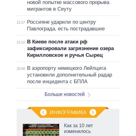
новой попытке массового прорыва
мигрантов в Сеуту
Россияне ударили по центру
21:57
Павлограда, есть пострадавшие
В Киеве после атаки рф
21:12
зафиксировали загрязнение озера
Кирилловское и ручья Сырец
В аэропорту немецкого Лейпцига
20:08
установили дополнительный радар
после инцидента с БПЛА
Больше новостей
ИНФОГРАФИКА
 как
Как за 10 лет
чипы
изменилось