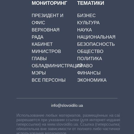
МОНИТОРИНГ
ТЕМАТИКИ
ПРЕЗИДЕНТ И
БИЗНЕС
ОФИС
КУЛЬТУРА
ВЕРХОВНАЯ
НАУКА
РАДА
НАЦИОНАЛЬНАЯ
КАБИНЕТ
БЕЗОПАСНОСТЬ
МИНИСТРОВ
ОБЩЕСТВО
ГЛАВЫ
ПОЛИТИКА
ОБЛАДМИНИСТРАЦИЙ
ПРАВО
МЭРЫ
ФИНАНСЫ
ВСЕ ПЕРСОНЫ
ЭКОНОМИКА
info@slovoidilo.ua
Использование любых материалов, размещённых на сайте,
разрешается при указании ссылки (для интернет-изданий —
гиперссылки) на www.slovoidilo.ua. Ссылка (гиперссылка)
обязательна вне зависимости от полного либо частичного
использования материалов.