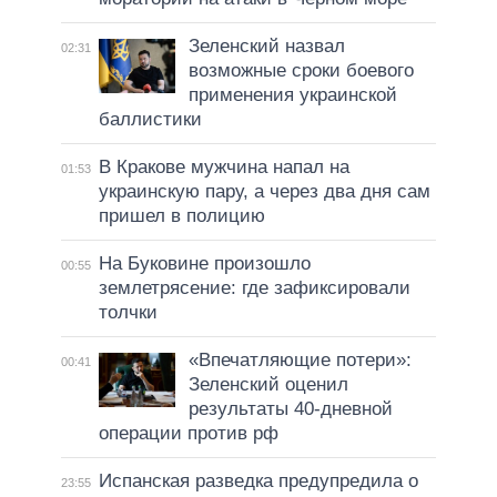
Зеленский назвал
02:31
возможные сроки боевого
применения украинской
баллистики
В Кракове мужчина напал на
01:53
украинскую пару, а через два дня сам
пришел в полицию
На Буковине произошло
00:55
землетрясение: где зафиксировали
толчки
«Впечатляющие потери»:
00:41
Зеленский оценил
результаты 40-дневной
операции против рф
Испанская разведка предупредила о
23:55