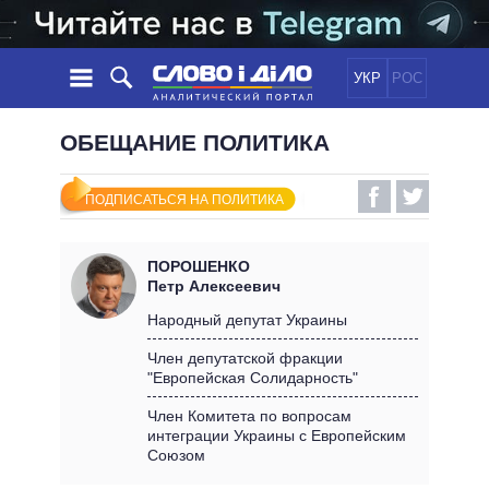
УКР
РОС
НОВОСТИ
ОБЕЩАНИЕ ПОЛИТИКА
ОБЕЩАНИЯ
ЛЕНТА
ПОЛИТИКА
ПОДПИСАТЬСЯ НА ПОЛИТИКА
СОБЫТИЯ
ЭКОНОМИКА
ПОЛИТИКИ
СТАТЬИ
ОБЩЕСТВО
ПОРОШЕНКО
ИНФОГРАФИКА
МНЕНИЯ
МИР
ВСЕ ПОЛИТИКИ
Петр Алексеевич
ОБЗОРЫ
ПРЕЗИДЕНТ И ОФИС
Народный депутат Украины
ВИДЕО
ДАЙДЖЕСТЫ
ВЕРХОВНАЯ РАДА
Член депутатской фракции
ПОДДЕРЖАТЬ
"Европейская Солидарность"
КАБИНЕТ МИНИСТРОВ
ГЛАВЫ ОБЛАДМИНИСТРАЦИЙ
Член Комитета по вопросам
СРАВНЕНИЕ ПОЛИТИКОВ
интеграции Украины с Европейским
МЭРЫ
Союзом
ВСЕ ПЕРСОНЫ