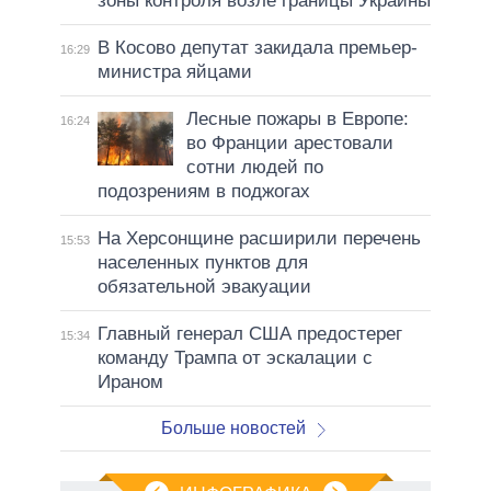
зоны контроля возле границы Украины
В Косово депутат закидала премьер-
16:29
министра яйцами
Лесные пожары в Европе:
16:24
во Франции арестовали
сотни людей по
подозрениям в поджогах
На Херсонщине расширили перечень
15:53
населенных пунктов для
обязательной эвакуации
Главный генерал США предостерег
15:34
команду Трампа от эскалации с
Ираном
Больше новостей