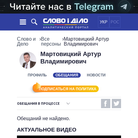
УКР
РОС
НОВОСТИ
Слово и
›
Все
›
Мартовицкий Артур
Дело
персоны
Владимирович
ОБЕЩАНИЯ
ЛЕНТА
ПОЛИТИКА
Мартовицкий Артур
Владимирович
СОБЫТИЯ
ЭКОНОМИКА
ПОЛИТИКИ
СТАТЬИ
ОБЩЕСТВО
ПРОФИЛЬ
ОБЕЩАНИЯ
НОВОСТИ
ИНФОГРАФИКА
МНЕНИЯ
МИР
ВСЕ ПОЛИТИКИ
ОБЗОРЫ
ПРЕЗИДЕНТ И ОФИС
ПОДПИСАТЬСЯ НА ПОЛИТИКА
ВИДЕО
ДАЙДЖЕСТЫ
ВЕРХОВНАЯ РАДА
ОБЕЩАНИЯ В ПРОЦЕССЕ
ПОДДЕРЖАТЬ
КАБИНЕТ МИНИСТРОВ
ВЫПОЛНЕННЫЕ ОБЕЩАНИЯ
ГЛАВЫ ОБЛАДМИНИСТРАЦИЙ
Обещаний не найдено.
СРАВНЕНИЕ ПОЛИТИКОВ
МЭРЫ
НЕВЫПОЛНЕННЫЕ ОБЕЩАНИЯ
АКТУАЛЬНОЕ ВИДЕО
ВСЕ ПЕРСОНЫ
ОБЕЩАНИЯ В ПРОЦЕССЕ