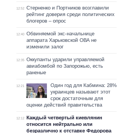
Стерненко и Портников возглавили
12:52
рейтинг доверия среди политических
блогеров – опрос
Обвиняемой экс-начальнице
12:40
аппарата Харьковской ОВА не
изменили залог
Оккупанты ударили управляемой
12:35
авиабомбой по Запорожью, есть
раненые
Один год для Кабмина: 28%
12:21
украинцев называют этот
срок достаточным для
оценки действий правительства
Каждый четвертый киевлянин
12:12
относится нейтрально или
безразлично к отставке Федорова