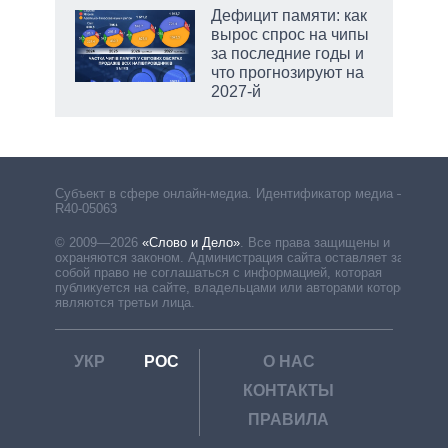
Дефицит памяти: как
вырос спрос на чипы
за последние годы и
ет
что прогнозируют на
2027-й
рф
Субъект в сфере онлайн-медиа. Идентификатор медиа –
R40-05063
© 2009—2026
«Слово и Дело»
.
Все права защищены и
охраняются законом. Администрация сайта оставляет за
собой право не соглашаться с информацией, которая
публикуется на сайте, владельцами или авторами которой
являются третьи лица.
УКР
РОС
О НАС
КОНТАКТЫ
ПРАВИЛА