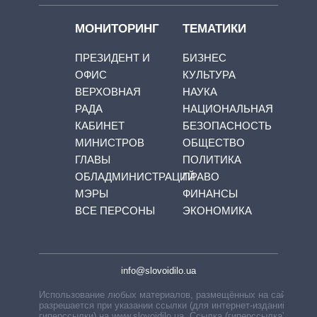
МОНИТОРИНГ
ТЕМАТИКИ
ПРЕЗИДЕНТ И
БИЗНЕС
ОФИС
КУЛЬТУРА
ВЕРХОВНАЯ
НАУКА
РАДА
НАЦИОНАЛЬНАЯ
КАБИНЕТ
БЕЗОПАСНОСТЬ
МИНИСТРОВ
ОБЩЕСТВО
ГЛАВЫ
ПОЛИТИКА
ОБЛАДМИНИСТРАЦИЙ
ПРАВО
МЭРЫ
ФИНАНСЫ
ВСЕ ПЕРСОНЫ
ЭКОНОМИКА
info@slovoidilo.ua
Использование любых материалов, размещённых на сайте,
разрешается при указании ссылки (для интернет-изданий —
гиперссылки) на www.slovoidilo.ua. Ссылка (гиперссылка)