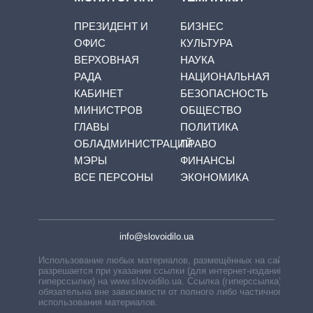
ПРЕЗИДЕНТ И
БИЗНЕС
ОФИС
КУЛЬТУРА
ВЕРХОВНАЯ
НАУКА
РАДА
НАЦИОНАЛЬНАЯ
КАБИНЕТ
БЕЗОПАСНОСТЬ
МИНИСТРОВ
ОБЩЕСТВО
ГЛАВЫ
ПОЛИТИКА
ОБЛАДМИНИСТРАЦИЙ
ПРАВО
МЭРЫ
ФИНАНСЫ
ВСЕ ПЕРСОНЫ
ЭКОНОМИКА
info@slovoidilo.ua
Использование любых материалов, размещённых на сайте,
разрешается при указании ссылки (для интернет-изданий —
гиперссылки) на www.slovoidilo.ua. Ссылка (гиперссылка)
обязательна вне зависимости от полного либо частичного
использования материалов.