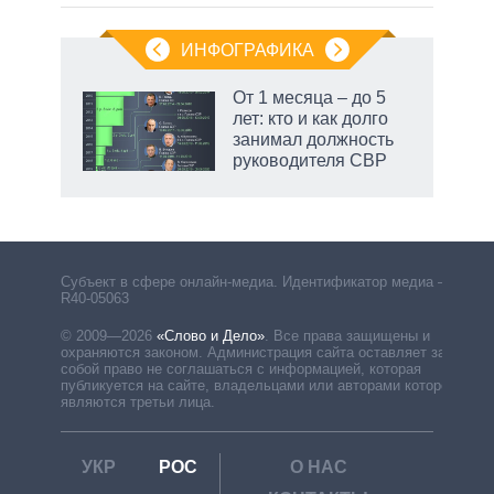
ИНФОГРАФИКА
От 1 месяца – до 5
лет: кто и как долго
занимал должность
руководителя СВР
рф
Субъект в сфере онлайн-медиа. Идентификатор медиа –
R40-05063
© 2009—2026
«Слово и Дело»
.
Все права защищены и
охраняются законом. Администрация сайта оставляет за
собой право не соглашаться с информацией, которая
публикуется на сайте, владельцами или авторами которой
являются третьи лица.
УКР
РОС
О НАС