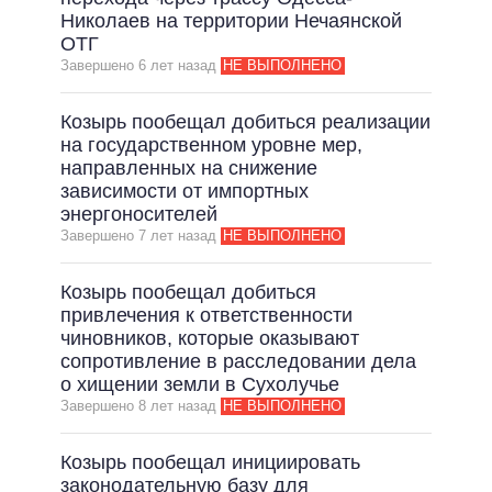
Николаев на территории Нечаянской
ВСЕ ОБЕЩАНИЯ
ОТГ
Завершено 6 лет назад
НЕ ВЫПОЛНЕНО
АРХИВНЫЕ ОБЕЩАНИЯ
Козырь пообещал добиться реализации
на государственном уровне мер,
направленных на снижение
зависимости от импортных
энергоносителей
Завершено 7 лет назад
НЕ ВЫПОЛНЕНО
Козырь пообещал добиться
привлечения к ответственности
чиновников, которые оказывают
сопротивление в расследовании дела
о хищении земли в Сухолучье
Завершено 8 лет назад
НЕ ВЫПОЛНЕНО
Козырь пообещал инициировать
законодательную базу для