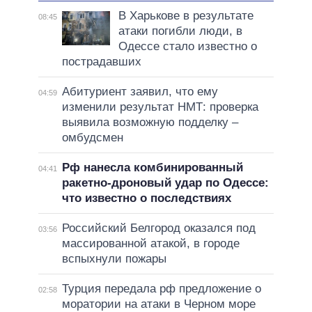
В Харькове в результате
08:45
атаки погибли люди, в
Одессе стало известно о
пострадавших
Абитуриент заявил, что ему
04:59
изменили результат НМТ: проверка
выявила возможную подделку –
омбудсмен
Рф нанесла комбинированный
04:41
ракетно-дроновый удар по Одессе:
что известно о последствиях
Российский Белгород оказался под
03:56
массированной атакой, в городе
вспыхнули пожары
Турция передала рф предложение о
02:58
моратории на атаки в Черном море