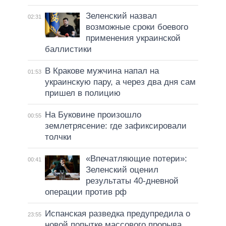
Зеленский назвал
02:31
возможные сроки боевого
применения украинской
баллистики
В Кракове мужчина напал на
01:53
украинскую пару, а через два дня сам
пришел в полицию
На Буковине произошло
00:55
землетрясение: где зафиксировали
толчки
«Впечатляющие потери»:
00:41
Зеленский оценил
результаты 40-дневной
операции против рф
Испанская разведка предупредила о
23:55
новой попытке массового прорыва