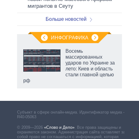
мигрантов в Сеуту
Больше новостей
ИНФОГРАФИКА
 как
Восемь
чипы
массированных
ды и
ударов по Украине за
т на
лето: Киев и область
стали главной целью
рф
маги
Субъект в сфере онлайн-медиа. Идентификатор медиа –
R40-05063
© 2009—2026
«Слово и Дело»
.
Все права защищены и
охраняются законом. Администрация сайта оставляет за
собой право не соглашаться с информацией, которая