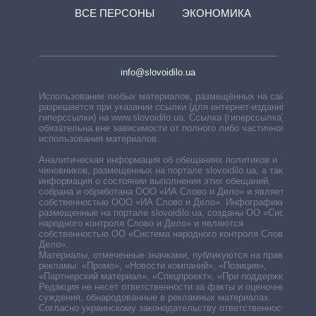
ВСЕ ПЕРСОНЫ
ЭКОНОМИКА
info@slovoidilo.ua
Использование любых материалов, размещённых на сайте,
разрешается при указании ссылки (для интернет-изданий —
гиперссылки) на www.slovoidilo.ua. Ссылка (гиперссылка)
обязательна вне зависимости от полного либо частичного
использования материалов.
Аналитическая информация об обещаниях политиков и
чиновников, размещенных на портале slovoidilo.ua, а также
информация о состоянии выполнения этих обещаний,
собрана и обработана ООО «ИА Слово и Дело» и является
собственностью ООО «ИА Слово и Дело». Инфографики,
размещенные на портале slovoidilo.ua, созданы ОО «Система
народного контроля Слово и Дело» и являются
собственностью ОО «Система народного контроля Слово и
Дело».
Материалы, отмеченные значками, публикуются на правах
рекламы: «Промо», «Новости компаний», «Позиция»,
«Партнерский материал», «Спецпроект», «При поддержке».
Редакция не несет ответственности за факты и оценочные
суждения, обнародованные в рекламных материалах.
Согласно украинскому законодательству ответственность за