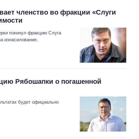
вает членство во фракции «Слуги
имости
ерки покинул фракцию Слуга
за изнасилование.
цию Рябошапки о погашенной
ультатах будет официально