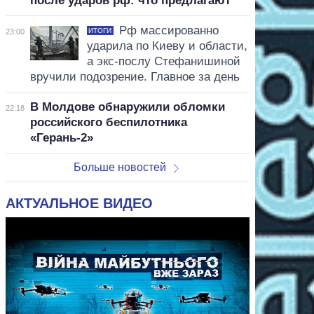
после ударов рф: что предлагают
Рф массированно
ИТОГИ
23:00
ударила по Киеву и области,
а экс-послу Стефанишиной
вручили подозрение. Главное за день
В Молдове обнаружили обломки
22:18
российского беспилотника
«Герань-2»
Больше новостей
АКТУАЛЬНОЕ ВИДЕО