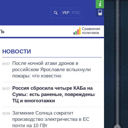
УКР
РОС
Сравнение
ТЬ
политиков
СТРАЦИЙ
МЭРЫ
ВСЕ ПЕРСОНЫ
НОВОСТИ
После ночной атаки дронов в
04:57
российском Ярославле вспыхнули
пожары: что известно
Россия сбросила четыре КАБа на
04:37
Сумы: есть раненые, повреждены
ТЦ и многоэтажки
Затмение Солнца сократит
03:59
производство электричества в ЕС
почти на 10 ГВт