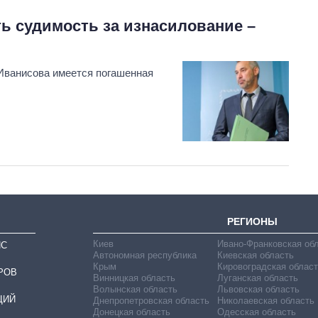
ть судимость за изнасилование –
 Иванисова имеется погашенная
РЕГИОНЫ
Киев
Ивано-Франковская об
ИС
Автономная республика
Киевская область
Крым
Кировоградская област
РОВ
Винницкая область
Луганская область
Волынская область
Львовская область
ЦИЙ
Днепропетровская область
Николаевская область
Донецкая область
Одесская область