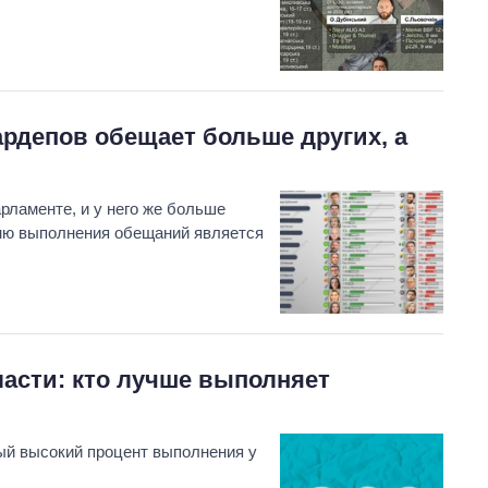
нардепов обещает больше других, а
рламенте, и у него же больше
ню выполнения обещаний является
Как выросли
тарифы на
холодную воду в
городах Украины
на начало августа
асти: кто лучше выполняет
ый высокий процент выполнения у