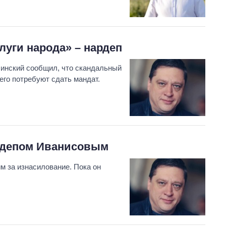
луги народа» – нардеп
бинский сообщил, что скандальный
его потребуют сдать мандат.
ардепом Иванисовым
м за изнасилование. Пока он