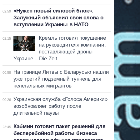
«Нужен новый силовой блок»:
02:59
Залужный объяснил свои слова о
вступлении Украины в НАТО
Кремль готовил покушение
02:15
на руководителя компании,
поставляющей дроны
Украине – Die Zeit
На границе Литвы с Беларусью нашли
00:58
уже третий подземный туннель для
нелегальных мигрантов
Украинская служба «Голоса Америки»
00:26
возобновляет работу после
длительной паузы
Кабмин готовит пакет решений для
23:45
бесперебойной работы бизнеса