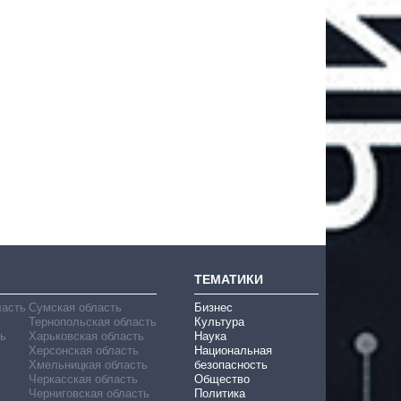
ТЕМАТИКИ
ласть
Сумская область
Бизнес
Тернопольская область
Культура
ь
Харьковская область
Наука
Херсонская область
Национальная
Хмельницкая область
безопасность
Черкасская область
Общество
Черниговская область
Политика