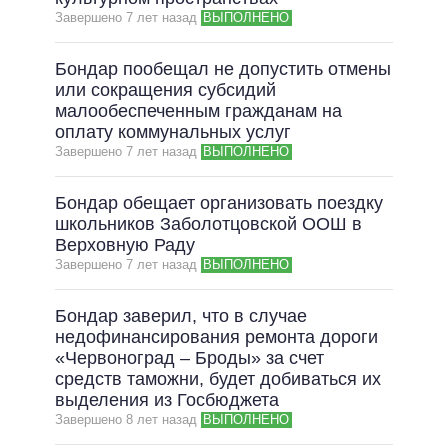
Завершено 7 лет назад
ВЫПОЛНЕНО
Бондар пообещал не допустить отмены
или сокращения субсидий
малообеспеченным гражданам на
оплату коммунальных услуг
Завершено 7 лет назад
ВЫПОЛНЕНО
Бондар обещает организовать поездку
школьников Заболотцовской ООШ в
Верховную Раду
Завершено 7 лет назад
ВЫПОЛНЕНО
Бондар заверил, что в случае
недофинансирования ремонта дороги
«Червоноград – Броды» за счет
средств таможни, будет добиваться их
выделения из Госбюджета
Завершено 8 лет назад
ВЫПОЛНЕНО