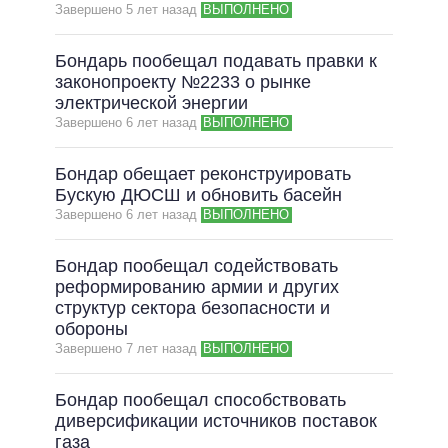
ОБЕЩАНИЯ В ПРОЦЕССЕ
Завершено 5 лет назад
ВЫПОЛНЕНО
ВСЕ ОБЕЩАНИЯ
Бондарь пообещал подавать правки к
АРХИВНЫЕ ОБЕЩАНИЯ
законопроекту №2233 о рынке
электрической энергии
Завершено 6 лет назад
ВЫПОЛНЕНО
Бондар обещает реконструировать
Бускую ДЮСШ и обновить басейн
Завершено 6 лет назад
ВЫПОЛНЕНО
Бондар пообещал содействовать
реформированию армии и других
структур сектора безопасности и
обороны
Завершено 7 лет назад
ВЫПОЛНЕНО
Бондар пообещал способствовать
диверсификации источников поставок
газа