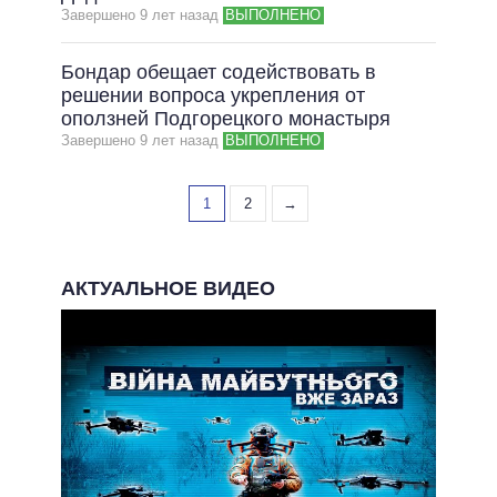
Завершено 9 лет назад
ВЫПОЛНЕНО
Бондар обещает содействовать в
решении вопроса укрепления от
оползней Подгорецкого монастыря
Завершено 9 лет назад
ВЫПОЛНЕНО
1
2
→
АКТУАЛЬНОЕ ВИДЕО