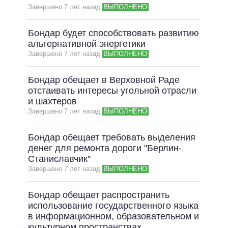
Завершено 7 лет назад
ВЫПОЛНЕНО
Бондар будет способствовать развитию
альтернативной энергетики
Завершено 7 лет назад
ВЫПОЛНЕНО
Бондар обещает в Верховной Раде
отстаивать интересы угольной отрасли
и шахтеров
Завершено 7 лет назад
ВЫПОЛНЕНО
Бондар обещает требовать выделения
денег для ремонта дороги "Берлин-
Станиславчик"
Завершено 7 лет назад
ВЫПОЛНЕНО
Бондар обещает распространить
использование государственного языка
в информационном, образовательном и
культурном пространствах