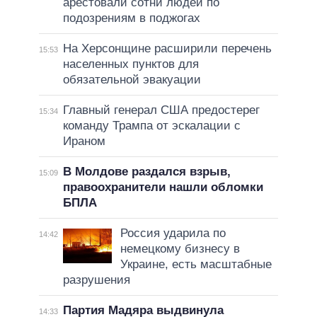
арестовали сотни людей по
подозрениям в поджогах
На Херсонщине расширили перечень
15:53
населенных пунктов для
обязательной эвакуации
Главный генерал США предостерег
15:34
команду Трампа от эскалации с
Ираном
В Молдове раздался взрыв,
15:09
правоохранители нашли обломки
БПЛА
Россия ударила по
14:42
немецкому бизнесу в
Украине, есть масштабные
разрушения
Партия Мадяра выдвинула
14:33