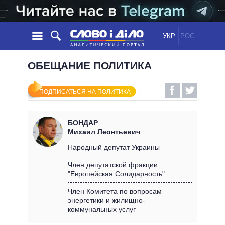
УКР
РОС
НОВОСТИ
ОБЕЩАНИЕ ПОЛИТИКА
ОБЕЩАНИЯ
ЛЕНТА
ПОЛИТИКА
ПОДПИСАТЬСЯ НА ПОЛИТИКА
СОБЫТИЯ
ЭКОНОМИКА
ПОЛИТИКИ
СТАТЬИ
ОБЩЕСТВО
БОНДАР
ИНФОГРАФИКА
МНЕНИЯ
МИР
ВСЕ ПОЛИТИКИ
Михаил Леонтьевич
ОБЗОРЫ
ПРЕЗИДЕНТ И ОФИС
Народный депутат Украины
ВИДЕО
ДАЙДЖЕСТЫ
ВЕРХОВНАЯ РАДА
Член депутатской фракции
ПОДДЕРЖАТЬ
"Европейская Солидарность"
КАБИНЕТ МИНИСТРОВ
ГЛАВЫ ОБЛАДМИНИСТРАЦИЙ
Член Комитета по вопросам
СРАВНЕНИЕ ПОЛИТИКОВ
энергетики и жилищно-
МЭРЫ
коммунальных услуг
ВСЕ ПЕРСОНЫ