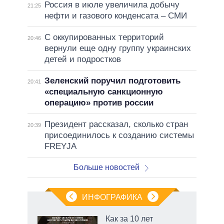
Россия в июле увеличила добычу
21:25
нефти и газового конденсата – СМИ
С оккупированных территорий
20:46
вернули еще одну группу украинских
детей и подростков
Зеленский поручил подготовить
20:41
«специальную санкционную
операцию» против россии
Президент рассказал, сколько стран
20:39
присоединилось к созданию системы
FREYJA
Больше новостей
ИНФОГРАФИКА
еля
Как за 10 лет