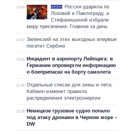
Россия ударила по
ИТОГИ
22:53
Лозовой и Павлограду, а
Стефанишиной избрали
меру пресечения. Главное за день
Зеленский на этих выходных впервые
22:32
посетит Сербию
Инцидент в аэропорту Лейпцига: в
22:03
Германии опровергли информацию
о боеприпасах на борту самолета
Отдельные списки для зимы и лета:
21:49
Кабмин изменит правила
распределения электроэнергии
Немецкое грузовое судно попало
21:29
под атаку дронами в Черном море –
DW