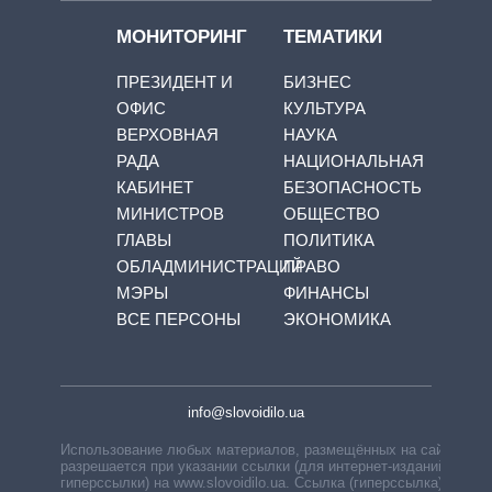
МОНИТОРИНГ
ТЕМАТИКИ
ПРЕЗИДЕНТ И
БИЗНЕС
ОФИС
КУЛЬТУРА
ВЕРХОВНАЯ
НАУКА
РАДА
НАЦИОНАЛЬНАЯ
КАБИНЕТ
БЕЗОПАСНОСТЬ
МИНИСТРОВ
ОБЩЕСТВО
ГЛАВЫ
ПОЛИТИКА
ОБЛАДМИНИСТРАЦИЙ
ПРАВО
МЭРЫ
ФИНАНСЫ
ВСЕ ПЕРСОНЫ
ЭКОНОМИКА
info@slovoidilo.ua
Использование любых материалов, размещённых на сайте,
разрешается при указании ссылки (для интернет-изданий —
гиперссылки) на www.slovoidilo.ua. Ссылка (гиперссылка)