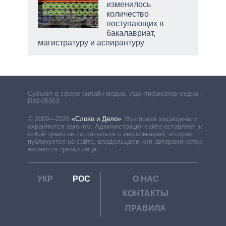
изменилось
количество
поступающих в
бакалавриат,
магистратуру и аспирантуру
Субъект в сфере онлайн-медиа. Идентификатор медиа –
R40-05063
© 2009—2026
«Слово и Дело»
.
Все права защищены и
охраняются законом. Администрация сайта оставляет за
собой право не соглашаться с информацией, которая
публикуется на сайте, владельцами или авторами которой
являются третьи лица.
УКР
РОС
О НАС
КОНТАКТЫ
ПРАВИЛА