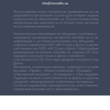
info@slovoidilo.ua
Использование любых материалов, размещённых на сайте,
разрешается при указании ссылки (для интернет-изданий —
гиперссылки) на www.slovoidilo.ua. Ссылка (гиперссылка)
обязательна вне зависимости от полного либо частичного
использования материалов.
Аналитическая информация об обещаниях политиков и
чиновников, размещенных на портале slovoidilo.ua, а также
информация о состоянии выполнения этих обещаний,
собрана и обработана ООО «ИА Слово и Дело» и является
собственностью ООО «ИА Слово и Дело». Инфографики,
размещенные на портале slovoidilo.ua, созданы ОО «Система
народного контроля Слово и Дело» и являются
собственностью ОО «Система народного контроля Слово и
Дело».
Материалы, отмеченные значками, публикуются на правах
рекламы: «Промо», «Новости компаний», «Позиция»,
«Партнерский материал», «Спецпроект», «При поддержке».
Редакция не несет ответственности за факты и оценочные
суждения, обнародованные в рекламных материалах.
Согласно украинскому законодательству ответственность за
содержание рекламы несет рекламодатель.