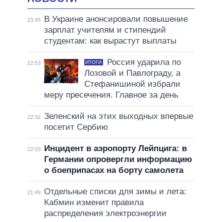
В Украине анонсировали повышение
23:45
зарплат учителям и стипендий
студентам: как вырастут выплаты
Россия ударила по
ИТОГИ
22:53
Лозовой и Павлограду, а
Стефанишиной избрали
меру пресечения. Главное за день
Зеленский на этих выходных впервые
22:32
посетит Сербию
Инцидент в аэропорту Лейпцига: в
22:03
Германии опровергли информацию
о боеприпасах на борту самолета
Отдельные списки для зимы и лета:
21:49
Кабмин изменит правила
распределения электроэнергии