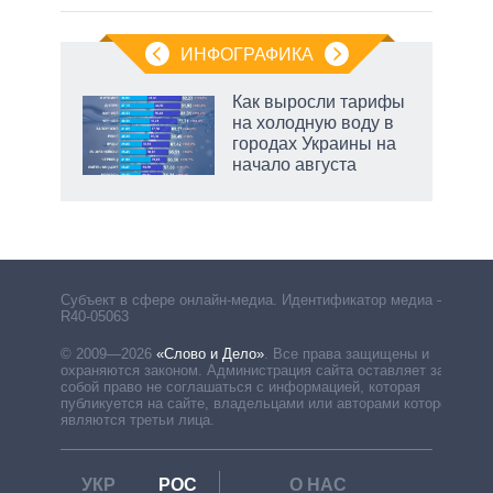
ИНФОГРАФИКА
Как выросли тарифы
на холодную воду в
городах Украины на
начало августа
Субъект в сфере онлайн-медиа. Идентификатор медиа –
R40-05063
© 2009—2026
«Слово и Дело»
.
Все права защищены и
охраняются законом. Администрация сайта оставляет за
собой право не соглашаться с информацией, которая
публикуется на сайте, владельцами или авторами которой
являются третьи лица.
УКР
РОС
О НАС