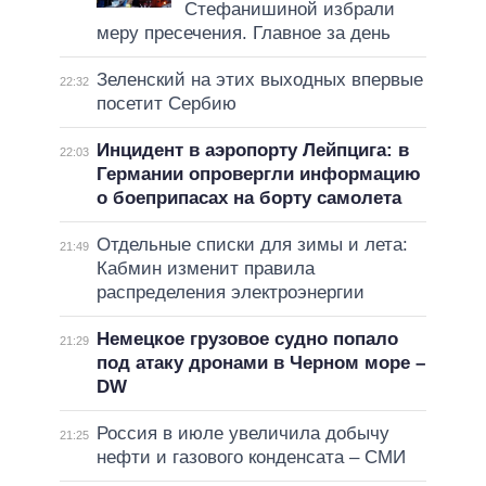
Стефанишиной избрали
меру пресечения. Главное за день
Зеленский на этих выходных впервые
22:32
посетит Сербию
Инцидент в аэропорту Лейпцига: в
22:03
Германии опровергли информацию
о боеприпасах на борту самолета
Отдельные списки для зимы и лета:
21:49
Кабмин изменит правила
распределения электроэнергии
Немецкое грузовое судно попало
21:29
под атаку дронами в Черном море –
DW
Россия в июле увеличила добычу
21:25
нефти и газового конденсата – СМИ