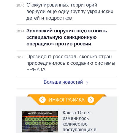
С оккупированных территорий
20:46
вернули еще одну группу украинских
детей и подростков
Зеленский поручил подготовить
20:41
«специальную санкционную
операцию» против россии
Президент рассказал, сколько стран
20:39
присоединилось к созданию системы
FREYJA
Больше новостей
ИНФОГРАФИКА
Как за 10 лет
изменилось
не за
количество
асть
поступающих в