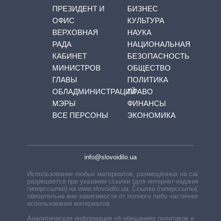
ПРЕЗИДЕНТ И
БИЗНЕС
ОФИС
КУЛЬТУРА
ВЕРХОВНАЯ
НАУКА
РАДА
НАЦИОНАЛЬНАЯ
КАБИНЕТ
БЕЗОПАСНОСТЬ
МИНИСТРОВ
ОБЩЕСТВО
ГЛАВЫ
ПОЛИТИКА
ОБЛАДМИНИСТРАЦИЙ
ПРАВО
МЭРЫ
ФИНАНСЫ
ВСЕ ПЕРСОНЫ
ЭКОНОМИКА
info@slovoidilo.ua
Использование любых материалов, размещённых на сайте,
разрешается при указании ссылки (для интернет-изданий —
гиперссылки) на www.slovoidilo.ua. Ссылка (гиперссылка)
обязательна вне зависимости от полного либо частичного
использования материалов.
Аналитическая информация об обещаниях политиков и