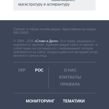
магистратуру и аспирантуру
Субъект в сфере онлайн-медиа. Идентификатор медиа –
R40-05063
© 2009—2026
«Слово и Дело»
.
Все права защищены и
охраняются законом. Администрация сайта оставляет за
собой право не соглашаться с информацией, которая
публикуется на сайте, владельцами или авторами которой
являются третьи лица.
УКР
РОС
О НАС
КОНТАКТЫ
ПРАВИЛА
МОНИТОРИНГ
ТЕМАТИКИ