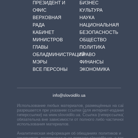
ПРЕЗИДЕНТ И
БИЗНЕС
ОФИС
КУЛЬТУРА
ВЕРХОВНАЯ
НАУКА
РАДА
НАЦИОНАЛЬНАЯ
КАБИНЕТ
БЕЗОПАСНОСТЬ
МИНИСТРОВ
ОБЩЕСТВО
ГЛАВЫ
ПОЛИТИКА
ОБЛАДМИНИСТРАЦИЙ
ПРАВО
МЭРЫ
ФИНАНСЫ
ВСЕ ПЕРСОНЫ
ЭКОНОМИКА
info@slovoidilo.ua
Использование любых материалов, размещённых на сайте,
разрешается при указании ссылки (для интернет-изданий —
гиперссылки) на www.slovoidilo.ua. Ссылка (гиперссылка)
обязательна вне зависимости от полного либо частичного
использования материалов.
Аналитическая информация об обещаниях политиков и
чиновников, размещенных на портале slovoidilo.ua, а также