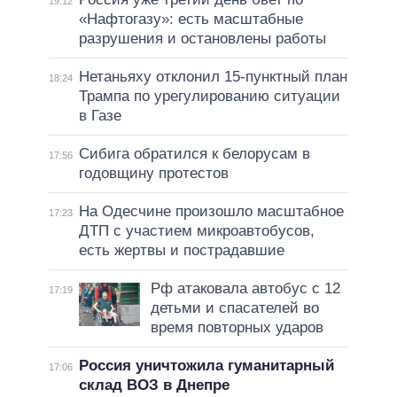
19:12
«Нафтогазу»: есть масштабные
разрушения и остановлены работы
Нетаньяху отклонил 15-пунктный план
18:24
Трампа по урегулированию ситуации
в Газе
Сибига обратился к белорусам в
17:56
годовщину протестов
На Одесчине произошло масштабное
17:23
ДТП с участием микроавтобусов,
есть жертвы и пострадавшие
Рф атаковала автобус с 12
17:19
детьми и спасателей во
время повторных ударов
Россия уничтожила гуманитарный
17:06
склад ВОЗ в Днепре