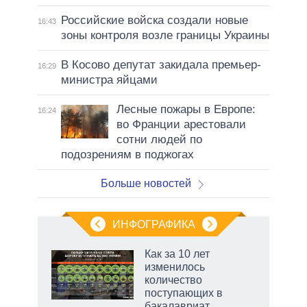
Российские войска создали новые
16:43
зоны контроля возле границы Украины
В Косово депутат закидала премьер-
16:29
министра яйцами
Лесные пожары в Европе:
16:24
во Франции арестовали
сотни людей по
подозрениям в поджогах
Больше новостей
ИНФОГРАФИКА
 как
Как за 10 лет
чипы
изменилось
ды и
количество
т на
поступающих в
бакалавриат,