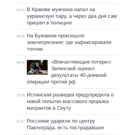
В Кракове мужчина напал на
01:53
украинскую пару, а через два дня сам
пришел в полицию
На Буковине произошло
00:55
землетрясение: где зафиксировали
толчки
«Впечатляющие потери»:
00:41
Зеленский оценил
результаты 40-дневной
операции против рф
Испанская разведка предупредила о
23:55
новой попытке массового прорыва
мигрантов в Сеуту
Россияне ударили по центру
21:57
Павлограда, есть пострадавшие