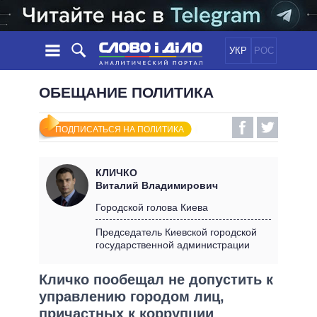
УКР
РОС
НОВОСТИ
ОБЕЩАНИЕ ПОЛИТИКА
ОБЕЩАНИЯ
ЛЕНТА
ПОЛИТИКА
ПОДПИСАТЬСЯ НА ПОЛИТИКА
СОБЫТИЯ
ЭКОНОМИКА
ПОЛИТИКИ
СТАТЬИ
ОБЩЕСТВО
КЛИЧКО
ИНФОГРАФИКА
МНЕНИЯ
МИР
ВСЕ ПОЛИТИКИ
Виталий Владимирович
ОБЗОРЫ
ПРЕЗИДЕНТ И ОФИС
Городской голова Киева
ВИДЕО
ДАЙДЖЕСТЫ
ВЕРХОВНАЯ РАДА
Председатель Киевской городской
ПОДДЕРЖАТЬ
государственной администрации
КАБИНЕТ МИНИСТРОВ
ГЛАВЫ ОБЛАДМИНИСТРАЦИЙ
СРАВНЕНИЕ ПОЛИТИКОВ
Кличко пообещал не допустить к
МЭРЫ
управлению городом лиц,
ВСЕ ПЕРСОНЫ
причастных к коррупции