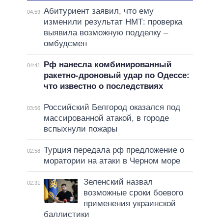
Абитуриент заявил, что ему
04:59
изменили результат НМТ: проверка
выявила возможную подделку –
омбудсмен
Рф нанесла комбинированный
04:41
ракетно-дроновый удар по Одессе:
что известно о последствиях
Российский Белгород оказался под
03:56
массированной атакой, в городе
вспыхнули пожары
Турция передала рф предложение о
02:58
моратории на атаки в Черном море
Зеленский назвал
02:31
возможные сроки боевого
применения украинской
баллистики