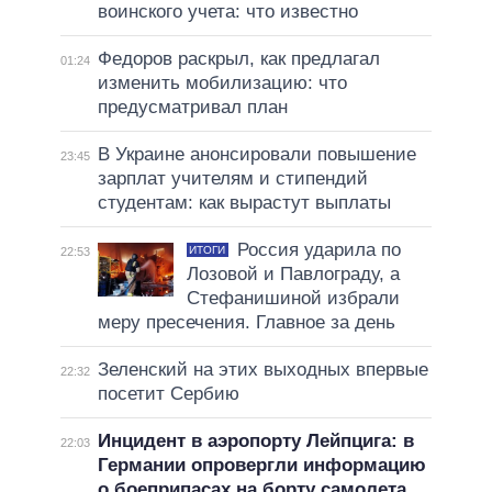
воинского учета: что известно
Федоров раскрыл, как предлагал
01:24
изменить мобилизацию: что
предусматривал план
В Украине анонсировали повышение
23:45
зарплат учителям и стипендий
студентам: как вырастут выплаты
Россия ударила по
ИТОГИ
22:53
Лозовой и Павлограду, а
Стефанишиной избрали
меру пресечения. Главное за день
Зеленский на этих выходных впервые
22:32
посетит Сербию
Инцидент в аэропорту Лейпцига: в
22:03
Германии опровергли информацию
о боеприпасах на борту самолета