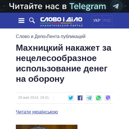
УКР
РОС
НОВОСТИ
Слово и Дело
›
Лента публикаций
Махницкий накажет за
ОБЕЩАНИЯ
ЛЕНТА
ПОЛИТИКА
нецелесообразное
СОБЫТИЯ
ЭКОНОМИКА
ПОЛИТИКИ
использование денег
СТАТЬИ
ОБЩЕСТВО
ИНФОГРАФИКА
МНЕНИЯ
МИР
ВСЕ ПОЛИТИКИ
на оборону
ОБЗОРЫ
ПРЕЗИДЕНТ И ОФИС
ВИДЕО
ДАЙДЖЕСТЫ
ВЕРХОВНАЯ РАДА
28 мая 2014, 19:41
ПОДДЕРЖАТЬ
КАБИНЕТ МИНИСТРОВ
ГЛАВЫ ОБЛАДМИНИСТРАЦИЙ
Читати українською
СРАВНЕНИЕ ПОЛИТИКОВ
МЭРЫ
ВСЕ ПЕРСОНЫ