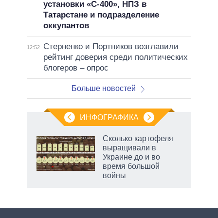
установки «С-400», НПЗ в
Татарстане и подразделение
оккупантов
Стерненко и Портников возглавили
12:52
рейтинг доверия среди политических
блогеров – опрос
Больше новостей
ИНФОГРАФИКА
Сколько картофеля
выращивали в
не за
Украине до и во
асть
время большой
елью
войны