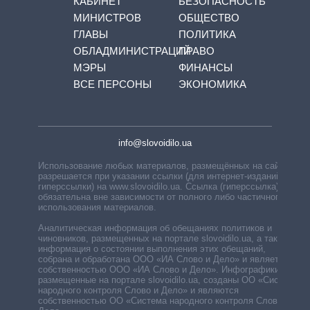
КАБИНЕТ
БЕЗОПАСНОСТЬ
МИНИСТРОВ
ОБЩЕСТВО
ГЛАВЫ
ПОЛИТИКА
ОБЛАДМИНИСТРАЦИЙ
ПРАВО
МЭРЫ
ФИНАНСЫ
ВСЕ ПЕРСОНЫ
ЭКОНОМИКА
info@slovoidilo.ua
Использование любых материалов, размещённых на сайте,
разрешается при указании ссылки (для интернет-изданий —
гиперссылки) на www.slovoidilo.ua. Ссылка (гиперссылка)
обязательна вне зависимости от полного либо частичного
использования материалов.
Аналитическая информация об обещаниях политиков и
чиновников, размещенных на портале slovoidilo.ua, а также
информация о состоянии выполнения этих обещаний,
собрана и обработана ООО «ИА Слово и Дело» и является
собственностью ООО «ИА Слово и Дело». Инфографики,
размещенные на портале slovoidilo.ua, созданы ОО «Система
народного контроля Слово и Дело» и являются
собственностью ОО «Система народного контроля Слово и