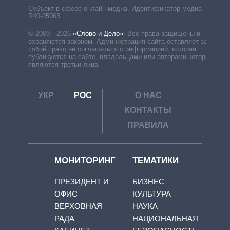
Субъект в сфере онлайн-медиа. Идентификатор медиа –
R40-05063
© 2009—2026
«Слово и Дело»
.
Все права защищены и
охраняются законом. Администрация сайта оставляет за
собой право не соглашаться с информацией, которая
публикуется на сайте, владельцами или авторами которой
являются третьи лица.
УКР
РОС
О НАС
КОНТАКТЫ
ПРАВИЛА
МОНИТОРИНГ
ТЕМАТИКИ
ПРЕЗИДЕНТ И
БИЗНЕС
ОФИС
КУЛЬТУРА
ВЕРХОВНАЯ
НАУКА
РАДА
НАЦИОНАЛЬНАЯ