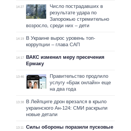
Число пострадавших в
14:27
результате удара по
Запорожью стремительно
возросло, среди них – дети
В Украине вырос уровень топ-
14:19
коррупции – глава САП
ВАКС изменил меру пресечения
14:17
Ермаку
Правительство продлило
13:46
услугу «Брак онлайн» еще
на два года
В Лейпциге дрон врезался в крыло
13:38
украинского Ан-124: СМИ раскрыли
новые детали
Силы обороны поразили пусковые
13:11