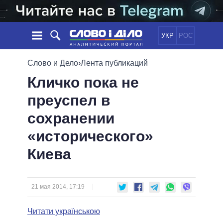
УКР
РОС
НОВОСТИ
Слово и Дело
›
Лента публикаций
Кличко пока не
ОБЕЩАНИЯ
ЛЕНТА
ПОЛИТИКА
преуспел в
СОБЫТИЯ
ЭКОНОМИКА
ПОЛИТИКИ
сохранении
СТАТЬИ
ОБЩЕСТВО
ИНФОГРАФИКА
МНЕНИЯ
МИР
ВСЕ ПОЛИТИКИ
«исторического»
ОБЗОРЫ
ПРЕЗИДЕНТ И ОФИС
Киева
ВИДЕО
ДАЙДЖЕСТЫ
ВЕРХОВНАЯ РАДА
ПОДДЕРЖАТЬ
КАБИНЕТ МИНИСТРОВ
ГЛАВЫ ОБЛАДМИНИСТРАЦИЙ
21 мая 2014, 17:19
СРАВНЕНИЕ ПОЛИТИКОВ
МЭРЫ
Читати українською
ВСЕ ПЕРСОНЫ