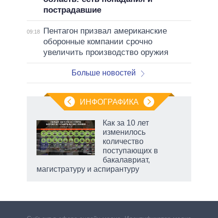
пострадавшие
Пентагон призвал американские
09:18
оборонные компании срочно
увеличить производство оружия
Больше новостей
ИНФОГРАФИКА
 как
Как за 10 лет
чипы
изменилось
ды и
количество
т на
поступающих в
бакалавриат,
магистратуру и аспирантуру