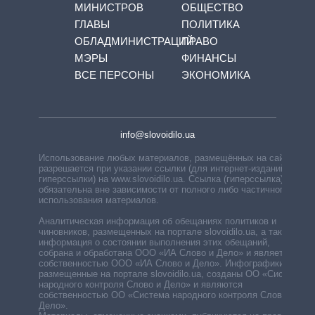
МИНИСТРОВ
ОБЩЕСТВО
ГЛАВЫ
ПОЛИТИКА
ОБЛАДМИНИСТРАЦИЙ
ПРАВО
МЭРЫ
ФИНАНСЫ
ВСЕ ПЕРСОНЫ
ЭКОНОМИКА
info@slovoidilo.ua
Использование любых материалов, размещённых на сайте,
разрешается при указании ссылки (для интернет-изданий —
гиперссылки) на www.slovoidilo.ua. Ссылка (гиперссылка)
обязательна вне зависимости от полного либо частичного
использования материалов.
Аналитическая информация об обещаниях политиков и
чиновников, размещенных на портале slovoidilo.ua, а также
информация о состоянии выполнения этих обещаний,
собрана и обработана ООО «ИА Слово и Дело» и является
собственностью ООО «ИА Слово и Дело». Инфографики,
размещенные на портале slovoidilo.ua, созданы ОО «Система
народного контроля Слово и Дело» и являются
собственностью ОО «Система народного контроля Слово и
Дело».