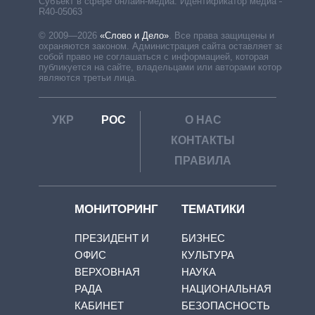
Субъект в сфере онлайн-медиа. Идентификатор медиа –
R40-05063
© 2009—2026
«Слово и Дело»
.
Все права защищены и
охраняются законом. Администрация сайта оставляет за
собой право не соглашаться с информацией, которая
публикуется на сайте, владельцами или авторами которой
являются третьи лица.
УКР
РОС
О НАС
КОНТАКТЫ
ПРАВИЛА
МОНИТОРИНГ
ТЕМАТИКИ
ПРЕЗИДЕНТ И
БИЗНЕС
ОФИС
КУЛЬТУРА
ВЕРХОВНАЯ
НАУКА
РАДА
НАЦИОНАЛЬНАЯ
КАБИНЕТ
БЕЗОПАСНОСТЬ