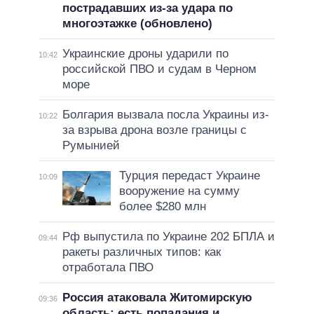
пострадавших из-за удара по
многоэтажке (обновлено)
Украинские дроны ударили по
10:42
российской ПВО и судам в Черном
море
Болгария вызвала посла Украины из-
10:22
за взрыва дрона возле границы с
Румынией
Турция передаст Украине
10:09
вооружение на сумму
более $280 млн
Рф выпустила по Украине 202 БПЛА и
09:44
ракеты различных типов: как
отработала ПВО
Россия атаковала Житомирскую
09:36
область: есть попадания и