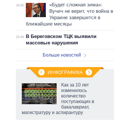
«Будет сложная зима»:
16:05
Вучич не верит, что война в
Украине завершится в
ближайшие месяцы
В Береговском ТЦК выявили
15:48
массовые нарушения
Больше новостей
ИНФОГРАФИКА
Как за 10 лет
изменилось
количество
ет
поступающих в
бакалавриат,
магистратуру и аспирантуру