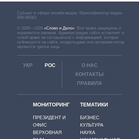
Субъект в сфере онлайн-медиа. Идентификатор медиа –
R40-05063
© 2009—2026
«Слово и Дело»
.
Все права защищены и
охраняются законом. Администрация сайта оставляет за
собой право не соглашаться с информацией, которая
публикуется на сайте, владельцами или авторами которой
являются третьи лица.
УКР
РОС
О НАС
КОНТАКТЫ
ПРАВИЛА
МОНИТОРИНГ
ТЕМАТИКИ
ПРЕЗИДЕНТ И
БИЗНЕС
ОФИС
КУЛЬТУРА
ВЕРХОВНАЯ
НАУКА