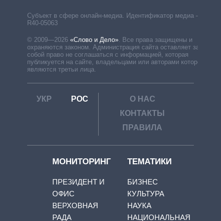
Субъект в сфере онлайн-медиа. Идентификатор медиа –
R40-05063
© 2009—2026
«Слово и Дело»
.
Все права защищены и
охраняются законом. Администрация сайта оставляет за
собой право не соглашаться с информацией, которая
публикуется на сайте, владельцами или авторами которой
являются третьи лица.
УКР
РОС
О НАС
КОНТАКТЫ
ПРАВИЛА
МОНИТОРИНГ
ТЕМАТИКИ
ПРЕЗИДЕНТ И
БИЗНЕС
ОФИС
КУЛЬТУРА
ВЕРХОВНАЯ
НАУКА
РАДА
НАЦИОНАЛЬНАЯ