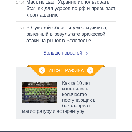
Маск не дает Украине использовать
17:34
Starlink для ударов по рф и призывает
к соглашению
В Сумской области умер мужчина,
17:27
раненный в результате вражеской
атаки на рынок в Белополье
Больше новостей
ИНФОГРАФИКА
 5
Как за 10 лет
го
изменилось
сть
количество
ВР
поступающих в
бакалавриат,
магистратуру и аспирантуру