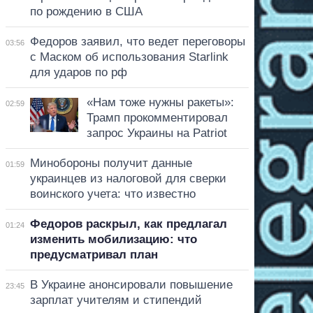
по рождению в США
Федоров заявил, что ведет переговоры
03:56
с Маском об использования Starlink
для ударов по рф
«Нам тоже нужны ракеты»:
02:59
Трамп прокомментировал
запрос Украины на Patriot
Минобороны получит данные
01:59
украинцев из налоговой для сверки
воинского учета: что известно
Федоров раскрыл, как предлагал
01:24
изменить мобилизацию: что
предусматривал план
В Украине анонсировали повышение
23:45
зарплат учителям и стипендий