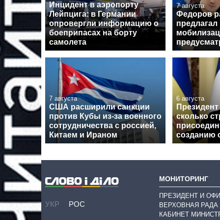
Инцидент в аэропорту
7 августа
Лейпцига: в Германии
Федоров р
опровергли информацию о
предлагал
боеприпасах на борту
мобилизац
самолета
предусмат
7 августа
6 августа
США расширили санкции
Президент 
против Кубы из-за военного
сколько ст
сотрудничества с россией,
присоедин
Китаем и Ираном
созданию 
МОНИТОРИНГ
ПРЕЗИДЕНТ И ОФ
УКР
РОС
ВЕРХОВНАЯ РАДА
КАБИНЕТ МИНИСТ