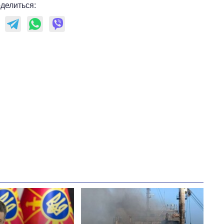
главной целью рф
делиться: