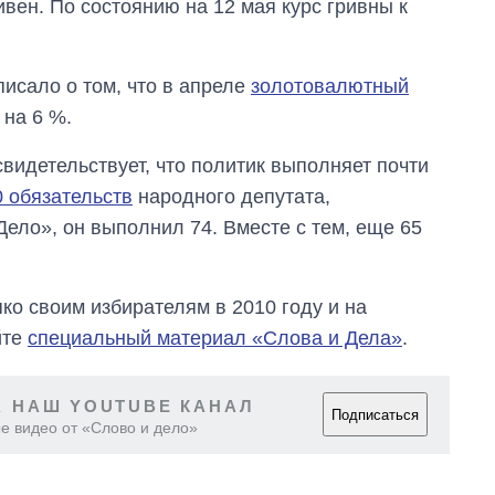
вен. По состоянию на 12 мая курс гривны к
исало о том, что в апреле
золотовалютный
на 6 %.
свидетельствует, что политик выполняет почти
0 обязательств
народного депутата,
ело», он выполнил 74. Вместе с тем, еще 65
ко своим избирателям в 2010 году и на
йте
специальный материал «Слова и Дела»
.
Восемь
 НАШ YOUTUBE КАНАЛ
Подписаться
массированных
е видео от «Слово и дело»
ударов по Украине
за лето: Киев и
область стали