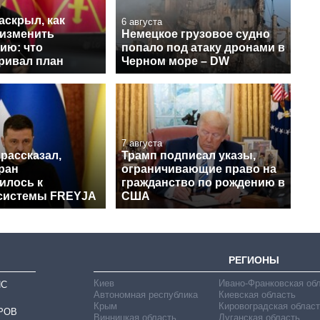
аскрыл, как
6 августа
 изменить
Немецкое грузовое судно
ию: что
попало под атаку дронами в
ривал план
Черном море – DW
7 августа
рассказал,
Трамп подписал указы,
ран
ограничивающие право на
илось к
гражданство по рождению в
системы FREYJA
США
РЕГИОНЫ
Киев
Ивано-Франковская об
ИС
Автономная республика
Киевская область
Крым
Кировоградская област
РОВ
Винницкая область
Луганская область