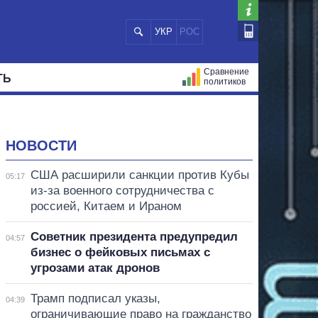
УКР
РОС
Сравнение
ТЬ
политиков
СТРАЦИЙ
МЭРЫ
ВСЕ ПЕРСОНЫ
НОВОСТИ
США расширили санкции против Кубы
05:17
из-за военного сотрудничества с
россией, Китаем и Ираном
Советник президента предупредил
04:57
бизнес о фейковых письмах с
угрозами атак дронов
Трамп подписал указы,
04:39
ограничивающие право на гражданство