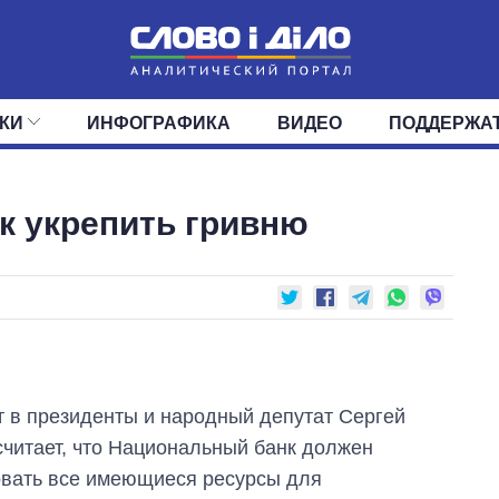
КИ
ИНФОГРАФИКА
ВИДЕО
ПОДДЕРЖА
ИС
ЛЕНТА
ВЕРХОВНАЯ РАДА
СОБЫТИЯ
СТАТЬИ
КАБИНЕТ МИНИСТРОВ
МНЕНИЯ
ОБЗОРЫ
ГЛАВЫ ОБЛАДМИНИ
ДАЙДЖЕСТЫ
ак укрепить гривню
ПОЛИТИКА
ДЕПУТАТЫ
ЭКОНОМИКА
КОМИТЕТЫ
ФРАКЦИИ
ОБЩЕСТВО
ОКРУГА
МИР
 в президенты и народный депутат Сергей
считает, что Национальный банк должен
овать все имеющиеся ресурсы для