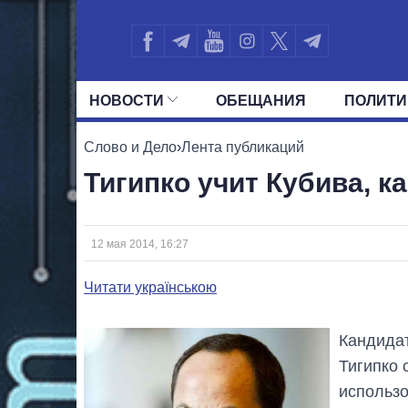
НОВОСТИ
ОБЕЩАНИЯ
ПОЛИТИ
ВСЕ ПОЛИТИКИ
ПРЕЗИДЕНТ И ОФ
Слово и Дело
›
Лента публикаций
Тигипко учит Кубива, к
12 мая 2014, 16:27
Читати українською
Кандидат
Тигипко 
использ