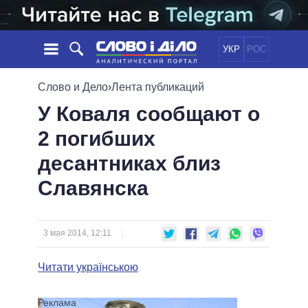
УКР
РОС
НОВОСТИ
Слово и Дело
›
Лента публикаций
У Коваля сообщают о
ОБЕЩАНИЯ
ЛЕНТА
ПОЛИТИКА
2 погибших
СОБЫТИЯ
ЭКОНОМИКА
ПОЛИТИКИ
десантниках близ
СТАТЬИ
ОБЩЕСТВО
ИНФОГРАФИКА
МНЕНИЯ
МИР
ВСЕ ПОЛИТИКИ
Славянска
ОБЗОРЫ
ПРЕЗИДЕНТ И ОФИС
ВИДЕО
ДАЙДЖЕСТЫ
ВЕРХОВНАЯ РАДА
3 мая 2014, 12:11
ПОДДЕРЖАТЬ
КАБИНЕТ МИНИСТРОВ
ГЛАВЫ ОБЛАДМИНИСТРАЦИЙ
Читати українською
СРАВНЕНИЕ ПОЛИТИКОВ
МЭРЫ
ВСЕ ПЕРСОНЫ