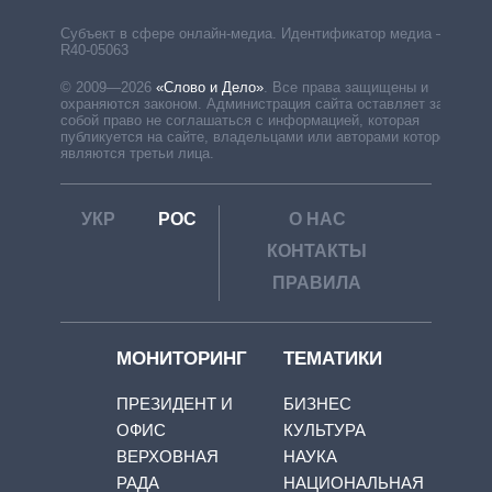
Субъект в сфере онлайн-медиа. Идентификатор медиа –
R40-05063
© 2009—2026
«Слово и Дело»
.
Все права защищены и
охраняются законом. Администрация сайта оставляет за
собой право не соглашаться с информацией, которая
публикуется на сайте, владельцами или авторами которой
являются третьи лица.
УКР
РОС
О НАС
КОНТАКТЫ
ПРАВИЛА
МОНИТОРИНГ
ТЕМАТИКИ
ПРЕЗИДЕНТ И
БИЗНЕС
ОФИС
КУЛЬТУРА
ВЕРХОВНАЯ
НАУКА
РАДА
НАЦИОНАЛЬНАЯ