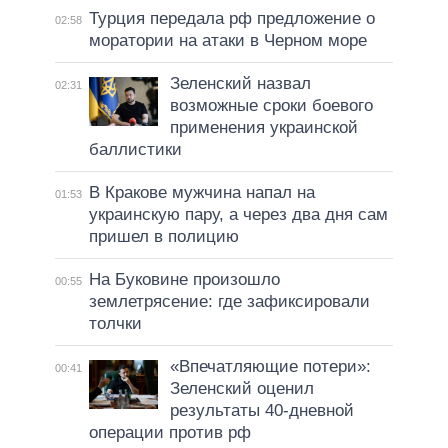
Турция передала рф предложение о
02:58
моратории на атаки в Черном море
Зеленский назвал
02:31
возможные сроки боевого
применения украинской
баллистики
В Кракове мужчина напал на
01:53
украинскую пару, а через два дня сам
пришел в полицию
На Буковине произошло
00:55
землетрясение: где зафиксировали
толчки
«Впечатляющие потери»:
00:41
Зеленский оценил
результаты 40-дневной
операции против рф