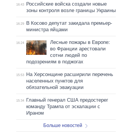
Российские войска создали новые
16:43
зоны контроля возле границы Украины
В Косово депутат закидала премьер-
16:29
министра яйцами
Лесные пожары в Европе:
16:24
во Франции арестовали
сотни людей по
подозрениям в поджогах
На Херсонщине расширили перечень
15:53
населенных пунктов для
обязательной эвакуации
Главный генерал США предостерег
15:34
команду Трампа от эскалации с
Ираном
Больше новостей