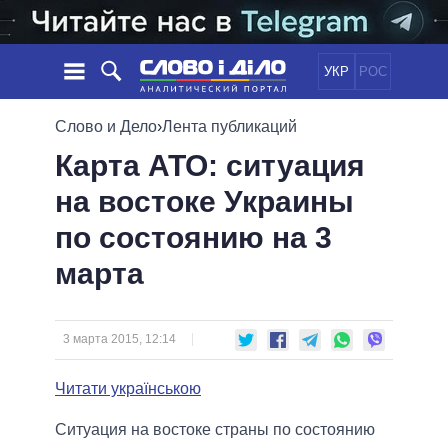
УКР
РОС
НОВОСТИ
Слово и Дело
›
Лента публикаций
Карта АТО: ситуация
ОБЕЩАНИЯ
ЛЕНТА
ПОЛИТИКА
на востоке Украины
СОБЫТИЯ
ЭКОНОМИКА
ПОЛИТИКИ
по состоянию на 3
СТАТЬИ
ОБЩЕСТВО
ИНФОГРАФИКА
МНЕНИЯ
МИР
ВСЕ ПОЛИТИКИ
марта
ОБЗОРЫ
ПРЕЗИДЕНТ И ОФИС
ВИДЕО
ДАЙДЖЕСТЫ
ВЕРХОВНАЯ РАДА
3 марта 2015, 12:14
ПОДДЕРЖАТЬ
КАБИНЕТ МИНИСТРОВ
ГЛАВЫ ОБЛАДМИНИСТРАЦИЙ
Читати українською
СРАВНЕНИЕ ПОЛИТИКОВ
МЭРЫ
Ситуация на востоке страны по состоянию
ВСЕ ПЕРСОНЫ