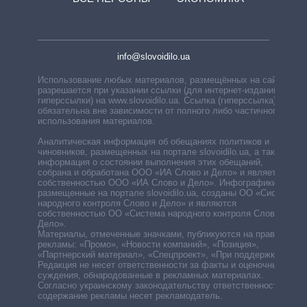
info@slovoidilo.ua
Использование любых материалов, размещённых на сайте,
разрешается при указании ссылки (для интернет-изданий —
гиперссылки) на www.slovoidilo.ua. Ссылка (гиперссылка)
обязательна вне зависимости от полного либо частичного
использования материалов.
Аналитическая информация об обещаниях политиков и
чиновников, размещенных на портале slovoidilo.ua, а также
информация о состоянии выполнения этих обещаний,
собрана и обработана ООО «ИА Слово и Дело» и является
собственностью ООО «ИА Слово и Дело». Инфографики,
размещенные на портале slovoidilo.ua, созданы ОО «Система
народного контроля Слово и Дело» и являются
собственностью ОО «Система народного контроля Слово и
Дело».
Материалы, отмеченные значками, публикуются на правах
рекламы: «Промо», «Новости компаний», «Позиция»,
«Партнерский материал», «Спецпроект», «При поддержке».
Редакция не несет ответственности за факты и оценочные
суждения, обнародованные в рекламных материалах.
Согласно украинскому законодательству ответственность за
содержание рекламы несет рекламодатель.