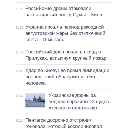
Российские дроны атаковали
11:36
пассажирский поезд Сумы – Киев
Украина прошла период рекордной
11:32
августовской жары без отключений
света – Шмыгаль
Российский дрон попал в склад в
11:01
Прилуках, вспыхнул крупный пожар
Удар по Киеву: во время ликвидации
10:56
последствий обнаружили тело
человека
Украинские дроны за
10:27
неделю поразили 12 судов
«теневого флота» рф
Пентагон досрочно отстранил
10:24
генерала, который координировал