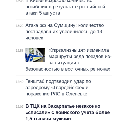
В Киеве возросло количество
13:33
погибших в результате российской
атаки 5 августа
Атака рф на Сумщину: количество
13:22
пострадавших увеличилось до 13
человек
«Укрзализныця» изменила
12:58
маршруты ряда поездов из-
за ситуации с
безопасностью в восточных регионах
Генштаб подтвердил удар по
12:49
аэродрому «Гвардейское» и
поражение РЛС в Оленевке
В ТЦК на Закарпатье незаконно
12:07
«списали» с воинского учета более
1,5 тысячи мужчин