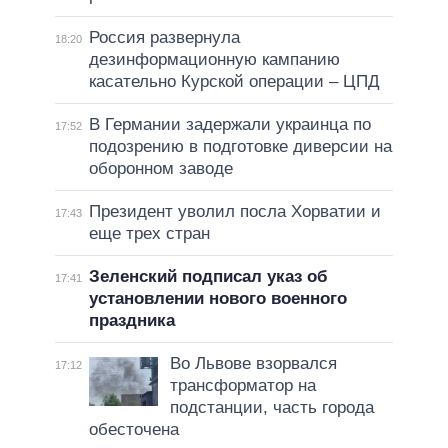
Россия развернула
18:20
дезинформационную кампанию
касательно Курской операции – ЦПД
В Германии задержали украинца по
17:52
подозрению в подготовке диверсии на
оборонном заводе
Президент уволил посла Хорватии и
17:43
еще трех стран
Зеленский подписал указ об
17:41
установлении нового военного
праздника
Во Львове взорвался
17:12
трансформатор на
подстанции, часть города
обесточена