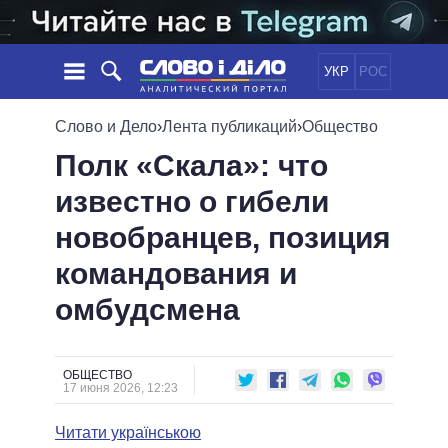
УКР
РОС
НОВОСТИ
Слово и Дело
›
Лента публикаций
›
Общество
Полк «Скала»: что
ОБЕЩАНИЯ
ЛЕНТА
ПОЛИТИКА
известно о гибели
СОБЫТИЯ
ЭКОНОМИКА
ПОЛИТИКИ
новобранцев, позиция
СТАТЬИ
ОБЩЕСТВО
ИНФОГРАФИКА
МНЕНИЯ
МИР
ВСЕ ПОЛИТИКИ
командования и
ОБЗОРЫ
ПРЕЗИДЕНТ И ОФИС
омбудсмена
ВИДЕО
ДАЙДЖЕСТЫ
ВЕРХОВНАЯ РАДА
ПОДДЕРЖАТЬ
КАБИНЕТ МИНИСТРОВ
ГЛАВЫ ОБЛАДМИНИСТРАЦИЙ
ОБЩЕСТВО
СРАВНЕНИЕ ПОЛИТИКОВ
17 июня 2026, 12:23
МЭРЫ
Читати українською
ВСЕ ПЕРСОНЫ