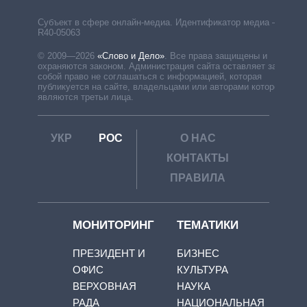
Субъект в сфере онлайн-медиа. Идентификатор медиа –
R40-05063
© 2009—2026
«Слово и Дело»
.
Все права защищены и
охраняются законом. Администрация сайта оставляет за
собой право не соглашаться с информацией, которая
публикуется на сайте, владельцами или авторами которой
являются третьи лица.
УКР
РОС
О НАС
КОНТАКТЫ
ПРАВИЛА
МОНИТОРИНГ
ТЕМАТИКИ
ПРЕЗИДЕНТ И
БИЗНЕС
ОФИС
КУЛЬТУРА
ВЕРХОВНАЯ
НАУКА
РАДА
НАЦИОНАЛЬНАЯ