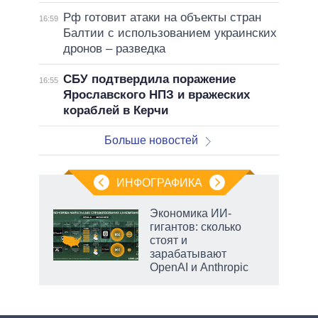
Рф готовит атаки на объекты стран
16:59
Балтии с использованием украинских
дронов – разведка
СБУ подтвердила поражение
16:55
Ярославского НПЗ и вражеских
кораблей в Керчи
Больше новостей
ИНФОГРАФИКА
еля
Экономика ИИ-
гигантов: сколько
стоят и
зарабатывают
OpenAI и Anthropic