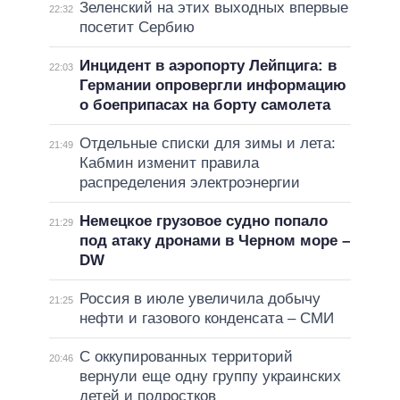
Зеленский на этих выходных впервые
22:32
посетит Сербию
Инцидент в аэропорту Лейпцига: в
22:03
Германии опровергли информацию
о боеприпасах на борту самолета
Отдельные списки для зимы и лета:
21:49
Кабмин изменит правила
распределения электроэнергии
Немецкое грузовое судно попало
21:29
под атаку дронами в Черном море –
DW
Россия в июле увеличила добычу
21:25
нефти и газового конденсата – СМИ
С оккупированных территорий
20:46
вернули еще одну группу украинских
детей и подростков