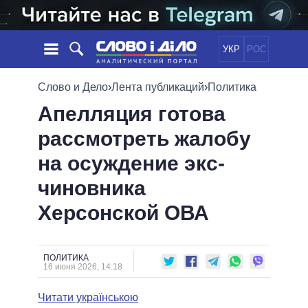
УКР
РОС
НОВОСТИ
Слово и Дело
›
Лента публикаций
›
Политика
Апелляция готова
ОБЕЩАНИЯ
ЛЕНТА
ПОЛИТИКА
рассмотреть жалобу
СОБЫТИЯ
ЭКОНОМИКА
ПОЛИТИКИ
на осуждение экс-
СТАТЬИ
ОБЩЕСТВО
ИНФОГРАФИКА
МНЕНИЯ
МИР
ВСЕ ПОЛИТИКИ
чиновника
ОБЗОРЫ
ПРЕЗИДЕНТ И ОФИС
Херсонской ОВА
ВИДЕО
ДАЙДЖЕСТЫ
ВЕРХОВНАЯ РАДА
ПОДДЕРЖАТЬ
КАБИНЕТ МИНИСТРОВ
ГЛАВЫ ОБЛАДМИНИСТРАЦИЙ
ПОЛИТИКА
СРАВНЕНИЕ ПОЛИТИКОВ
16 июня 2026, 14:18
МЭРЫ
Читати українською
ВСЕ ПЕРСОНЫ