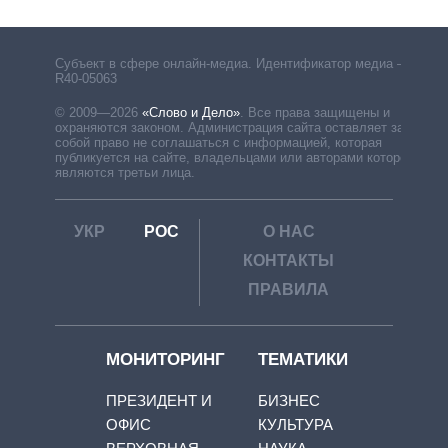
Субъект в сфере онлайн-медиа. Идентификатор медиа –
R40-05063
© 2009—2026
«Слово и Дело»
.
Все права защищены и
охраняются законом. Администрация сайта оставляет за
собой право не соглашаться с информацией, которая
публикуется на сайте, владельцами или авторами которой
являются третьи лица.
УКР
РОС
О НАС
КОНТАКТЫ
ПРАВИЛА
МОНИТОРИНГ
ТЕМАТИКИ
ПРЕЗИДЕНТ И
БИЗНЕС
ОФИС
КУЛЬТУРА