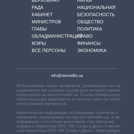
ВЕРХОВНАЯ
НАУКА
РАДА
НАЦИОНАЛЬНАЯ
КАБИНЕТ
БЕЗОПАСНОСТЬ
МИНИСТРОВ
ОБЩЕСТВО
ГЛАВЫ
ПОЛИТИКА
ОБЛАДМИНИСТРАЦИЙ
ПРАВО
МЭРЫ
ФИНАНСЫ
ВСЕ ПЕРСОНЫ
ЭКОНОМИКА
info@slovoidilo.ua
Использование любых материалов, размещённых на сайте,
разрешается при указании ссылки (для интернет-изданий —
гиперссылки) на www.slovoidilo.ua. Ссылка (гиперссылка)
обязательна вне зависимости от полного либо частичного
использования материалов.
Аналитическая информация об обещаниях политиков и
чиновников, размещенных на портале slovoidilo.ua, а также
информация о состоянии выполнения этих обещаний,
собрана и обработана ООО «ИА Слово и Дело» и является
собственностью ООО «ИА Слово и Дело». Инфографики,