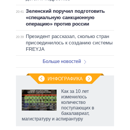
Зеленский поручил подготовить
20:41
«специальную санкционную
операцию» против россии
Президент рассказал, сколько стран
20:39
присоединилось к созданию системы
FREYJA
Больше новостей
ИНФОГРАФИКА
Как за 10 лет
изменилось
не за
количество
асть
поступающих в
елью
бакалавриат,
магистратуру и аспирантуру