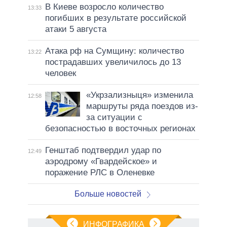
В Киеве возросло количество
13:33
погибших в результате российской
атаки 5 августа
Атака рф на Сумщину: количество
13:22
пострадавших увеличилось до 13
человек
«Укрзализныця» изменила
12:58
маршруты ряда поездов из-
за ситуации с
безопасностью в восточных регионах
Генштаб подтвердил удар по
12:49
аэродрому «Гвардейское» и
поражение РЛС в Оленевке
Больше новостей
ИНФОГРАФИКА