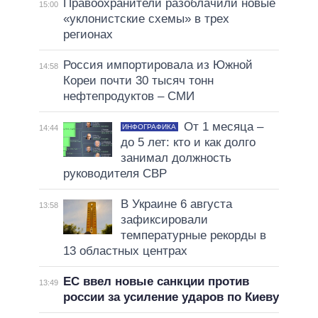
Правоохранители разоблачили новые
15:00
«уклонистские схемы» в трех
регионах
Россия импортировала из Южной
14:58
Кореи почти 30 тысяч тонн
нефтепродуктов – СМИ
От 1 месяца –
ИНФОГРАФИКА
14:44
до 5 лет: кто и как долго
занимал должность
руководителя СВР
В Украине 6 августа
13:58
зафиксировали
температурные рекорды в
13 областных центрах
ЕС ввел новые санкции против
13:49
россии за усиление ударов по Киеву