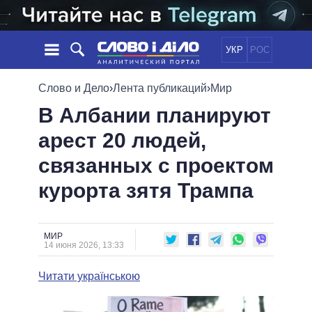
УКР
РОС
НОВОСТИ
Слово и Дело
›
Лента публикаций
›
Мир
В Албании планируют
ОБЕЩАНИЯ
ЛЕНТА
ПОЛИТИКА
арест 20 людей,
СОБЫТИЯ
ЭКОНОМИКА
ПОЛИТИКИ
связанных с проектом
СТАТЬИ
ОБЩЕСТВО
ИНФОГРАФИКА
МНЕНИЯ
МИР
ВСЕ ПОЛИТИКИ
курорта зятя Трампа
ОБЗОРЫ
ПРЕЗИДЕНТ И ОФИС
ВИДЕО
ДАЙДЖЕСТЫ
ВЕРХОВНАЯ РАДА
МИР
ПОДДЕРЖАТЬ
КАБИНЕТ МИНИСТРОВ
14 июня 2026, 13:33
ГЛАВЫ ОБЛАДМИНИСТРАЦИЙ
СРАВНЕНИЕ ПОЛИТИКОВ
Читати українською
МЭРЫ
ВСЕ ПЕРСОНЫ