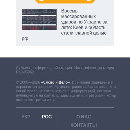
Восемь
массированных
ударов по Украине за
лето: Киев и область
стали главной целью
рф
Субъект в сфере онлайн-медиа. Идентификатор медиа –
R40-05063
© 2009—2026
«Слово и Дело»
.
Все права защищены и
охраняются законом. Администрация сайта оставляет за
собой право не соглашаться с информацией, которая
публикуется на сайте, владельцами или авторами которой
являются третьи лица.
УКР
РОС
О НАС
КОНТАКТЫ