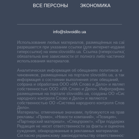
ВСЕ ПЕРСОНЫ
ЭКОНОМИКА
info@slovoidilo.ua
Использование любых материалов, размещённых на сайте,
разрешается при указании ссылки (для интернет-изданий —
гиперссылки) на www.slovoidilo.ua. Ссылка (гиперссылка)
обязательна вне зависимости от полного либо частичного
использования материалов.
Аналитическая информация об обещаниях политиков и
чиновников, размещенных на портале slovoidilo.ua, а также
информация о состоянии выполнения этих обещаний,
собрана и обработана ООО «ИА Слово и Дело» и является
собственностью ООО «ИА Слово и Дело». Инфографики,
размещенные на портале slovoidilo.ua, созданы ОО «Система
народного контроля Слово и Дело» и являются
собственностью ОО «Система народного контроля Слово и
Дело».
Материалы, отмеченные значками, публикуются на правах
рекламы: «Промо», «Новости компаний», «Позиция»,
«Партнерский материал», «Спецпроект», «При поддержке».
Редакция не несет ответственности за факты и оценочные
суждения, обнародованные в рекламных материалах.
Согласно украинскому законодательству ответственность за