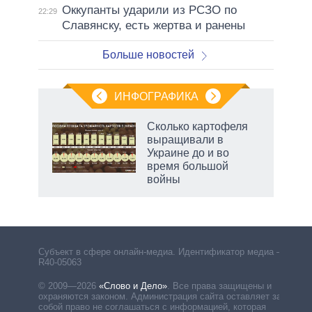
Оккупанты ударили из РСЗО по
22:29
Славянску, есть жертва и ранены
Больше новостей
ИНФОГРАФИКА
 5
Сколько картофеля
го
выращивали в
сть
Украине до и во
ВР
время большой
войны
Субъект в сфере онлайн-медиа. Идентификатор медиа –
R40-05063
© 2009—2026
«Слово и Дело»
.
Все права защищены и
охраняются законом. Администрация сайта оставляет за
собой право не соглашаться с информацией, которая