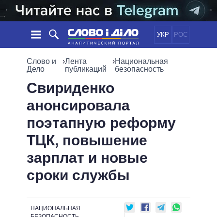
УКР
РОС
НОВОСТИ
Слово и
›
Лента
›
Национальная
Дело
публикаций
безопасность
ОБЕЩАНИЯ
ЛЕНТА
ПОЛИТИКА
Свириденко
СОБЫТИЯ
ЭКОНОМИКА
анонсировала
ПОЛИТИКИ
СТАТЬИ
ОБЩЕСТВО
поэтапную реформу
ИНФОГРАФИКА
МНЕНИЯ
МИР
ВСЕ ПОЛИТИКИ
ТЦК, повышение
ОБЗОРЫ
ПРЕЗИДЕНТ И ОФИС
ВИДЕО
зарплат и новые
ДАЙДЖЕСТЫ
ВЕРХОВНАЯ РАДА
ПОДДЕРЖАТЬ
КАБИНЕТ МИНИСТРОВ
сроки службы
ГЛАВЫ ОБЛАДМИНИСТРАЦИЙ
СРАВНЕНИЕ ПОЛИТИКОВ
МЭРЫ
НАЦИОНАЛЬНАЯ
ВСЕ ПЕРСОНЫ
БЕЗОПАСНОСТЬ