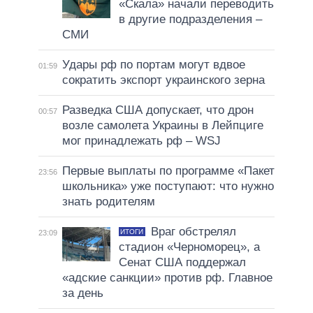
«Скала» начали переводить
в другие подразделения –
СМИ
Удары рф по портам могут вдвое
01:59
сократить экспорт украинского зерна
Разведка США допускает, что дрон
00:57
возле самолета Украины в Лейпциге
мог принадлежать рф – WSJ
Первые выплаты по программе «Пакет
23:56
школьника» уже поступают: что нужно
знать родителям
Враг обстрелял
ИТОГИ
23:09
стадион «Черноморец», а
Сенат США поддержал
«адские санкции» против рф. Главное
за день