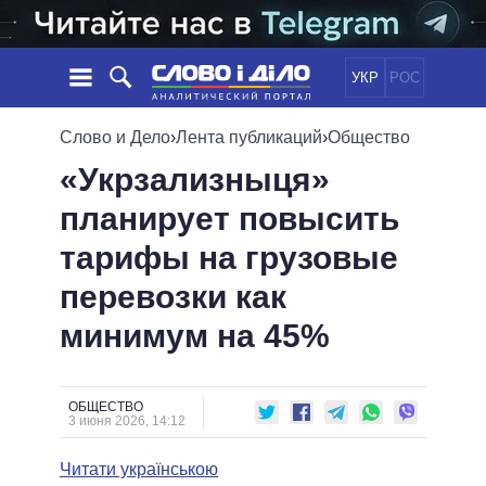
УКР
РОС
НОВОСТИ
Слово и Дело
›
Лента публикаций
›
Общество
«Укрзализныця»
ОБЕЩАНИЯ
ЛЕНТА
ПОЛИТИКА
планирует повысить
СОБЫТИЯ
ЭКОНОМИКА
ПОЛИТИКИ
тарифы на грузовые
СТАТЬИ
ОБЩЕСТВО
ИНФОГРАФИКА
МНЕНИЯ
МИР
ВСЕ ПОЛИТИКИ
перевозки как
ОБЗОРЫ
ПРЕЗИДЕНТ И ОФИС
минимум на 45%
ВИДЕО
ДАЙДЖЕСТЫ
ВЕРХОВНАЯ РАДА
ПОДДЕРЖАТЬ
КАБИНЕТ МИНИСТРОВ
ГЛАВЫ ОБЛАДМИНИСТРАЦИЙ
ОБЩЕСТВО
СРАВНЕНИЕ ПОЛИТИКОВ
3 июня 2026, 14:12
МЭРЫ
Читати українською
ВСЕ ПЕРСОНЫ