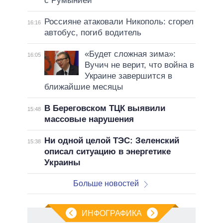
с Румынией
Россияне атаковали Никополь: сгорел
16:16
автобус, погиб водитель
«Будет сложная зима»:
16:05
Вучич не верит, что война в
Украине завершится в
ближайшие месяцы
В Береговском ТЦК выявили
15:48
массовые нарушения
Ни одной целой ТЭС: Зеленский
15:38
описал ситуацию в энергетике
Украины
Больше новостей
ИНФОГРАФИКА