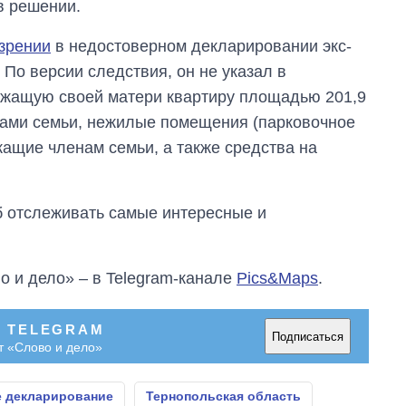
 в решении.
зрении
в недостоверном декларировании экс-
 По версии следствия, он не указал в
ежащую своей матери квартиру площадью 201,9
енами семьи, нежилые помещения (парковочное
жащие членам семьи, а также средства на
об отслеживать самые интересные и
о и дело» – в Telegram-канале
Pics&Maps
.
В TELEGRAM
Подписаться
т «Слово и дело»
е декларирование
Тернопольская область