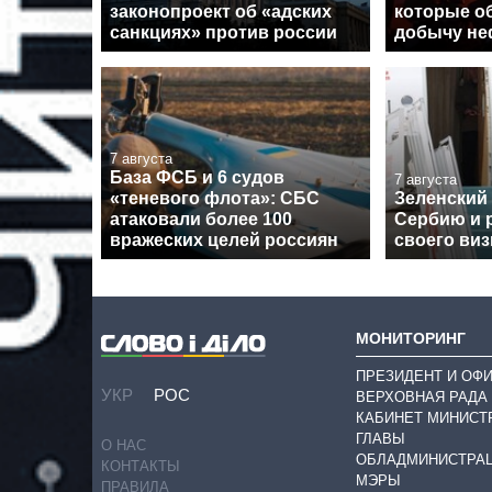
законопроект об «адских
которые о
санкциях» против россии
добычу неф
7 августа
База ФСБ и 6 судов
7 августа
«теневого флота»: СБС
Зеленский
атаковали более 100
Сербию и 
вражеских целей россиян
своего виз
МОНИТОРИНГ
ПРЕЗИДЕНТ И ОФ
УКР
РОС
ВЕРХОВНАЯ РАДА
КАБИНЕТ МИНИСТ
ГЛАВЫ
О НАС
ОБЛАДМИНИСТРА
КОНТАКТЫ
МЭРЫ
ПРАВИЛА