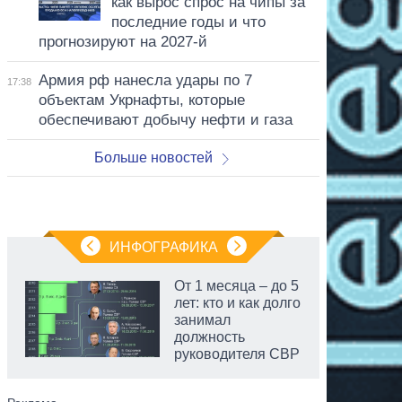
как вырос спрос на чипы за
последние годы и что
прогнозируют на 2027-й
Армия рф нанесла удары по 7
17:38
объектам Укрнафты, которые
обеспечивают добычу нефти и газа
Больше новостей
ИНФОГРАФИКА
От 1 месяца – до 5
лет: кто и как долго
занимал
должность
руководителя СВР