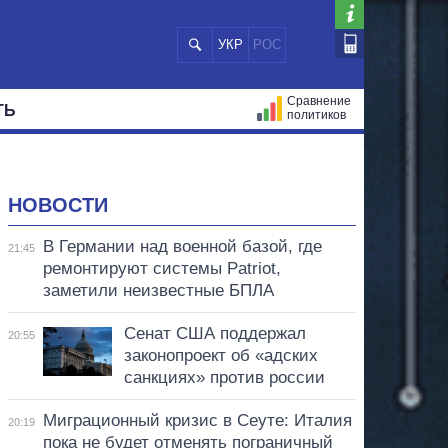
УКР
РОС
Сравнение
ТЬ
политиков
СТРАЦИЙ
МЭРЫ
ВСЕ ПЕРСОНЫ
НОВОСТИ
В Германии над военной базой, где
21:45
ремонтируют системы Patriot,
заметили неизвестные БПЛА
Сенат США поддержал
20:55
законопроект об «адских
санкциях» против россии
Миграционный кризис в Сеуте: Италия
20:19
пока не будет отменять пограничный