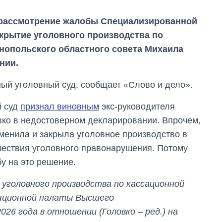
я рассмотрение жалобы Специализированной
крытие уголовного производства по
нопольского областного совета Михаила
нии.
ый уголовный суд, сообщает «Слово и дело».
й суд
признал виновным
экс-руководителя
вко в недостоверном декларировании. Впрочем,
менила и закрыла уголовное производство в
шествия уголовного правонарушения. Потому
Дефицит памяти:
у на это решение.
как вырос спрос
на чипы за
уголовного производства по кассационной
последние годы и
что прогнозируют
ляционной палаты Высшего
на 2027-й
026 года в отношении (Головко – ред.) на