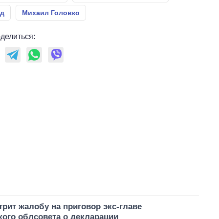
уд
Михаил Головко
делиться:
рит жалобу на приговор экс-главе
ого облсовета о декларации