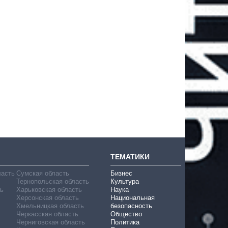
ТЕМАТИКИ
ласть
Сумская область
Бизнес
Тернопольская область
Культура
ь
Харьковская область
Наука
Херсонская область
Национальная
Хмельницкая область
безопасность
Черкасская область
Общество
Черниговская область
Политика