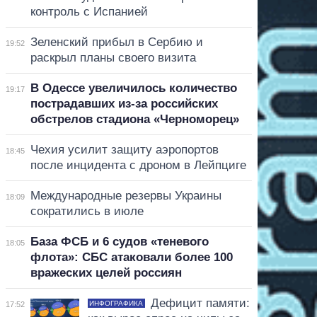
контроль с Испанией
Зеленский прибыл в Сербию и
19:52
раскрыл планы своего визита
В Одессе увеличилось количество
19:17
пострадавших из-за российских
обстрелов стадиона «Черноморец»
Чехия усилит защиту аэропортов
18:45
после инцидента с дроном в Лейпциге
Международные резервы Украины
18:09
сократились в июле
База ФСБ и 6 судов «теневого
18:05
флота»: СБС атаковали более 100
вражеских целей россиян
Дефицит памяти:
ИНФОГРАФИКА
17:52