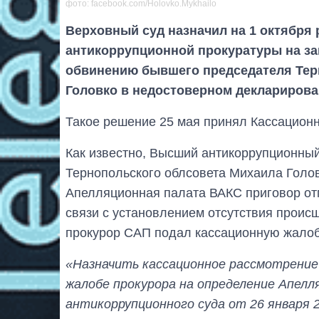
фото: facebook.com/Holovko.Mykhailo
Верховный суд назначил на 1 октябр
антикоррупционной прокуратуры на за
обвинению бывшего председателя Тер
Головко в недостоверном декларирова
Такое решение 25 мая принял Кассационн
Как известно, Высший антикоррупционны
Тернопольского облсовета Михаила Голо
Апелляционная палата ВАКС приговор от
связи с установлением отсутствия проис
прокурор САП подал кассационную жалоб
«Назначить кассационное рассмотрение 
жалобе прокурора на определение Апел
антикоррупционного суда от 26 января 2