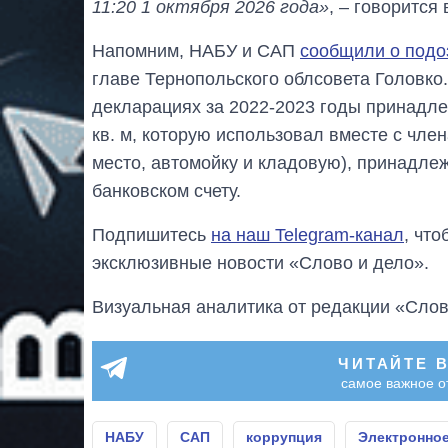
11:20 1 октября 2026 года»
, – говорится
Напомним, НАБУ и САП
сообщили о подо
главе Тернопольского облсовета Головко.
декларациях за 2022-2023 годы принадл
кв. м, которую использовал вместе с чл
место, автомойку и кладовую), принадле
банковском счету.
Подпишитесь
на наш Telegram-канал
, чт
эксклюзивные новости «Слово и дело».
Визуальная аналитика от редакции «Слов
ЧИТАЙТЕ 
самое важное о
НАБУ
САП
коррупция
Электронно