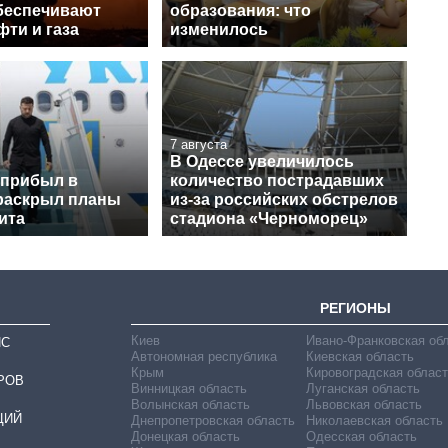
беспечивают
образования: что
ти и газа
изменилось
7 августа
В Одессе увеличилось
 прибыл в
количество пострадавших
раскрыл планы
из-за российских обстрелов
ита
стадиона «Черноморец»
РЕГИОНЫ
Киев
Ивано-Франковская об
ИС
Автономная республика
Киевская область
Крым
Кировоградская област
РОВ
Винницкая область
Луганская область
Волынская область
Львовская область
ЦИЙ
Днепропетровская область
Николаевская область
Донецкая область
Одесская область