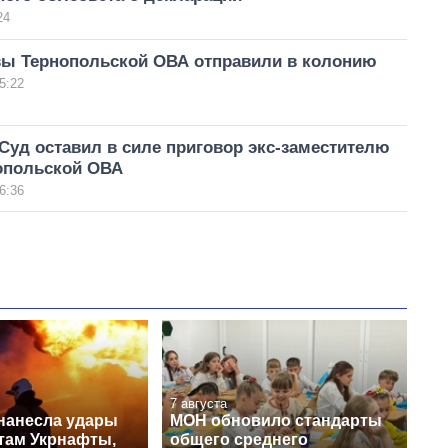
24
вы Тернопольской ОВА отправили в колонию
5:22
уд оставил в силе приговор экс-заместителю
опольской ОВА
6:36
7 августа
нанесла удары
МОН обновило стандарты
ктам Укрнафты,
общего среднего