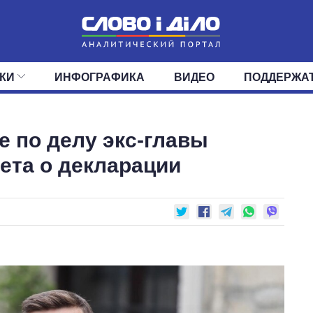
КИ
ИНФОГРАФИКА
ВИДЕО
ПОДДЕРЖА
ИС
ЛЕНТА
ВЕРХОВНАЯ РАДА
СОБЫТИЯ
СТАТЬИ
КАБИНЕТ МИНИСТРОВ
МНЕНИЯ
ОБЗОРЫ
ГЛАВЫ ОБЛАДМИНИ
ДАЙДЖЕСТЫ
е по делу экс-главы
ПОЛИТИКА
ДЕПУТАТЫ
ЭКОНОМИКА
КОМИТЕТЫ
ФРАКЦИИ
ОБЩЕСТВО
ОКРУГА
МИР
ета о декларации