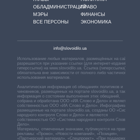
ОБЛАДМИНИСТРАЦИЙ
ПРАВО
МЭРЫ
ФИНАНСЫ
ВСЕ ПЕРСОНЫ
ЭКОНОМИКА
info@slovoidilo.ua
Использование любых материалов, размещённых на сайте,
разрешается при указании ссылки (для интернет-изданий —
гиперссылки) на www.slovoidilo.ua. Ссылка (гиперссылка)
обязательна вне зависимости от полного либо частичного
использования материалов.
Аналитическая информация об обещаниях политиков и
чиновников, размещенных на портале slovoidilo.ua, а также
информация о состоянии выполнения этих обещаний,
собрана и обработана ООО «ИА Слово и Дело» и является
собственностью ООО «ИА Слово и Дело». Инфографики,
размещенные на портале slovoidilo.ua, созданы ОО «Система
народного контроля Слово и Дело» и являются
собственностью ОО «Система народного контроля Слово и
Дело».
Материалы, отмеченные значками, публикуются на правах
рекламы: «Промо», «Новости компаний», «Позиция»,
«Партнерский материал», «Спецпроект», «При поддержке».