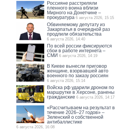
Россияне расстреляли
пленного воина вблизи
Мирного на Донетчине –
прокуратура
6 августа 2026, 15:15
Обвиняемому депутату из
Закарпатья в очередной раз
продлили обязательства
6 августа 2026, 14:40
По всей россии фиксируются
сбои в работе интернета –
СМИ
6 августа 2026, 14:19
В Киеве вынесли приговор
женщине, взорвавшей авто
военного по заказу россиян
6 августа 2026, 15:14
Войска рф ударили дроном по
маршрутке в Херсоне, ранены
гражданские
6 августа 2026, 14:17
«Рассчитываем на результат в
течение 2026–27 годов» –
Зеленский о собственной
антибаллистике
6 августа 2026, 16:08