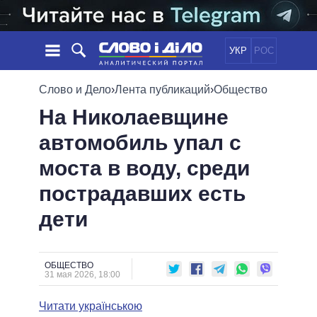
УКР
РОС
НОВОСТИ
Слово и Дело
›
Лента публикаций
›
Общество
На Николаевщине
ОБЕЩАНИЯ
ЛЕНТА
ПОЛИТИКА
автомобиль упал с
СОБЫТИЯ
ЭКОНОМИКА
ПОЛИТИКИ
моста в воду, среди
СТАТЬИ
ОБЩЕСТВО
ИНФОГРАФИКА
МНЕНИЯ
МИР
ВСЕ ПОЛИТИКИ
пострадавших есть
ОБЗОРЫ
ПРЕЗИДЕНТ И ОФИС
дети
ВИДЕО
ДАЙДЖЕСТЫ
ВЕРХОВНАЯ РАДА
ПОДДЕРЖАТЬ
КАБИНЕТ МИНИСТРОВ
ГЛАВЫ ОБЛАДМИНИСТРАЦИЙ
ОБЩЕСТВО
СРАВНЕНИЕ ПОЛИТИКОВ
31 мая 2026, 18:00
МЭРЫ
Читати українською
ВСЕ ПЕРСОНЫ