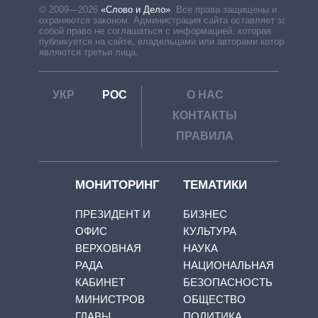
© 2009—2026
«Слово и Дело»
.
Все права защищены и
охраняются законом. Администрация сайта оставляет за
собой право не соглашаться с информацией, которая
публикуется на сайте, владельцами или авторами которой
являются третьи лица.
УКР
РОС
О НАС
КОНТАКТЫ
ПРАВИЛА
МОНИТОРИНГ
ТЕМАТИКИ
ПРЕЗИДЕНТ И
БИЗНЕС
ОФИС
КУЛЬТУРА
ВЕРХОВНАЯ
НАУКА
РАДА
НАЦИОНАЛЬНАЯ
КАБИНЕТ
БЕЗОПАСНОСТЬ
МИНИСТРОВ
ОБЩЕСТВО
ГЛАВЫ
ПОЛИТИКА