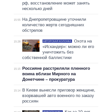
рф, восстановление может занять
несколько дней
На Днепропетровщине уточнили
15:55
количество жертв сегодняшних
обстрелов
Охота на
АВТОРСКАЯ КОЛОНКА
15:28
«Искандер»: можно ли его
уничтожить без
собственной баллистики
Россияне расстреляли пленного
15:15
воина вблизи Мирного на
Донетчине – прокуратура
В Киеве вынесли приговор женщине,
15:14
взорвавшей авто военного по заказу
россиян
Как за 10 лет
ИНФОГРАФИКА