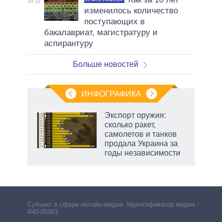
15:12
изменилось количество
поступающих в
бакалавриат, магистратуру и
аспирантуру
Больше новостей
ИНФОГРАФИКА
Экспорт оружия:
сколько ракет,
не за
самолетов и танков
асть
продала Украина за
елью
годы независимости
Субъект в сфере онлайн-медиа. Идентификатор медиа –
R40-05063