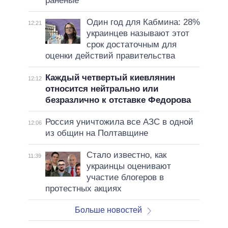
раненые
Один год для Кабмина: 28%
12:21
украинцев называют этот
срок достаточным для
оценки действий правительства
Каждый четвертый киевлянин
12:12
относится нейтрально или
безразлично к отставке Федорова
Россия уничтожила все АЗС в одной
12:06
из общин на Полтавщине
Стало известно, как
11:39
украинцы оценивают
участие блогеров в
протестных акциях
Больше новостей