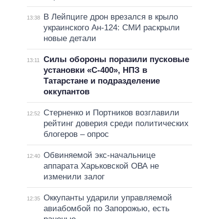
В Лейпциге дрон врезался в крыло
13:38
украинского Ан-124: СМИ раскрыли
новые детали
Силы обороны поразили пусковые
13:11
установки «С-400», НПЗ в
Татарстане и подразделение
оккупантов
Стерненко и Портников возглавили
12:52
рейтинг доверия среди политических
блогеров – опрос
Обвиняемой экс-начальнице
12:40
аппарата Харьковской ОВА не
изменили залог
Оккупанты ударили управляемой
12:35
авиабомбой по Запорожью, есть